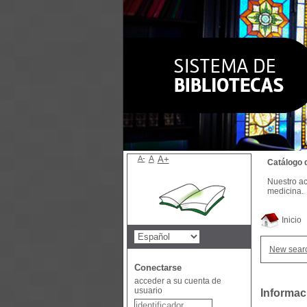
A-
A
A+
Catálogo 
Nuestro ac
medicina.
Inicio
New sear
Conectarse
acceder a su cuenta de
usuario
Informac