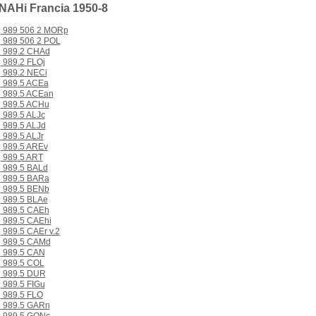
NAHi Francia 1950-8
989 506 2 MORp
989 506 2 POL
989.2 CHAd
989.2 FLOj
989.2 NECi
989.5 ACEa
989.5 ACEan
989.5 ACHu
989.5 ALJc
989.5 ALJd
989.5 ALJr
989.5 AREv
989.5 ART
989.5 BALd
989.5 BARa
989.5 BENb
989.5 BLAe
989.5 CAEh
989.5 CAEhi
989.5 CAEr v.2
989.5 CAMd
989.5 CAN
989.5 COL
989.5 DUR
989.5 FIGu
989.5 FLO
989.5 GARn