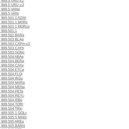
989.5 URU v.2
989.5 URU v.3
989.5 VANp
989.5 VANr
989.501 1 AZAh
989.501 1 MORc
989.501 1 MORco
989.501.1
989.502 BARa
989.503 BLAg
989.503 CAPm v.2
989.503 CAYh
989.503 GONc
989.504 ABAe
989.504 BERe
989.504 CAYa
989.504 ETCa
989.504 FLOj
989.504 INSu
989.504 MARa
989.504 MENa
989.504 PETa
989.504 REYc
989.504 RIBc
989.504 TORr
989.504 TRIc
989.505 1 GOLc
989.505 5 MADr
989.505 AREu
989.505 BARhi