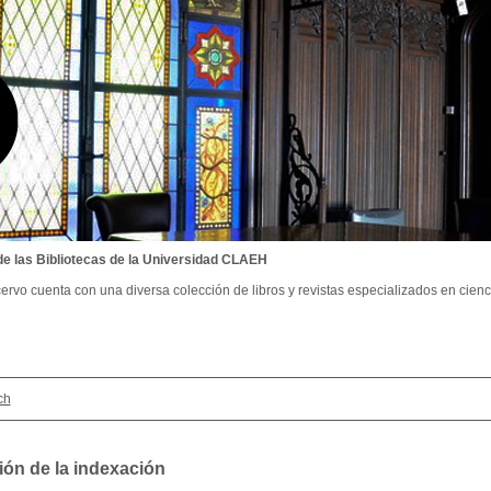
de las Bibliotecas de la Universidad CLAEH
ervo cuenta con una diversa colección de libros y revistas especializados en cienci
ch
ión de la indexación