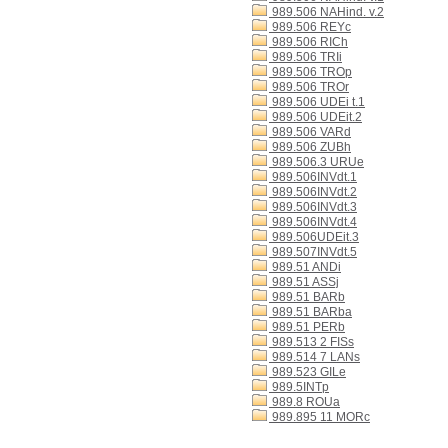
989.506 NAHind. v.2
989.506 REYc
989.506 RICh
989.506 TRIi
989.506 TROp
989.506 TROr
989.506 UDEi t.1
989.506 UDEit.2
989.506 VARd
989.506 ZUBh
989.506.3 URUe
989.506INVdt.1
989.506INVdt.2
989.506INVdt.3
989.506INVdt.4
989.506UDEit.3
989.507INVdt.5
989.51 ANDi
989.51 ASSj
989.51 BARb
989.51 BARba
989.51 PERb
989.513 2 FISs
989.514 7 LANs
989.523 GILe
989.5INTp
989.8 ROUa
989.895 11 MORc