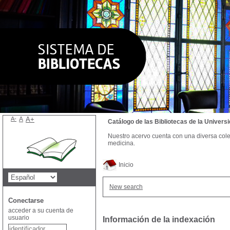
A-
A
A+
Catálogo de las Bibliotecas de la Univer
Nuestro acervo cuenta con una diversa colecc
medicina.
Inicio
New search
Conectarse
acceder a su cuenta de
usuario
Información de la indexación