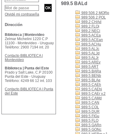
989.5 BALd
989 506 2 MORp
Olvidé mi contraseña
989 506 2 POL
989.2 CHAd
Dirección
989.2 FLOj
989.2 NECi
Biblioteca | Montevideo
989.5 ACEa
Zelmar Michelini 1220 C.P
989.5 ACEan
11100 - Montevideo - Uruguay
989.5 ACHu
Teléfono: 2900 7194 int. 20
989.5 ALJc
989.5 ALJd
Contacto BIBLIOTECA |
989.5 ALJr
Montevideo
989.5 AREv
989.5 ART
Biblioteca | Punta del Este
989.5 BARa
Prado y Salt Lake, C.P 20100
989.5 BENb
Punta del Este - Uruguay
989.5 BLAe
Teléfono: 4249 66 12 int. 103
989.5 CAEh
Contacto BIBLIOTECA | Punta
989.5 CAEhi
del Este
989.5 CAEr v.2
989.5 CAMd
989.5 CAN
989.5 COL
989.5 DUR
989.5 FIGu
989.5 FLO
989.5 GARn
989.5 GONc