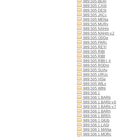
989.505 BERi
989.505 CASt
989.505 DESl
989.505 JACc
989.505 MENa
989.505 MURv
989.505 NAHm
989.505 NAHm v.2
989.505 ODDe
989.505 PARc
989.505 REYl
989.505 RIBl
989.505 RIBt
989.505 RIBt t. 4
989.505 RODm
989.505 SUAv
989.505 URUc
989.505 VISe
989.505 WILs
989.505 WINi
989.506 1
989.506 1 BARb
989.506 1 BARb v.6
989.506 1 BARb v.7
989.506 1 BARh
989.506 1 BREh
989.506 1 GIUb
989.506 1 LAGj
989.506 1 MANa
989.506 1 MORc