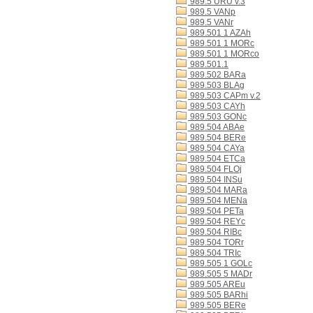
989.5 URU v.3
989.5 VANp
989.5 VANr
989.501 1 AZAh
989.501 1 MORc
989.501 1 MORco
989.501.1
989.502 BARa
989.503 BLAg
989.503 CAPm v.2
989.503 CAYh
989.503 GONc
989.504 ABAe
989.504 BERe
989.504 CAYa
989.504 ETCa
989.504 FLOj
989.504 INSu
989.504 MARa
989.504 MENa
989.504 PETa
989.504 REYc
989.504 RIBc
989.504 TORr
989.504 TRIc
989.505 1 GOLc
989.505 5 MADr
989.505 AREu
989.505 BARhi
989.505 BERe