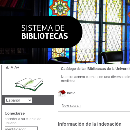
A-
A
A+
Catálogo de las Bibliotecas de la Univer
Nuestro acervo cuenta con una diversa colecc
medicina.
Inicio
New search
Conectarse
acceder a su cuenta de
usuario
Información de la indexación