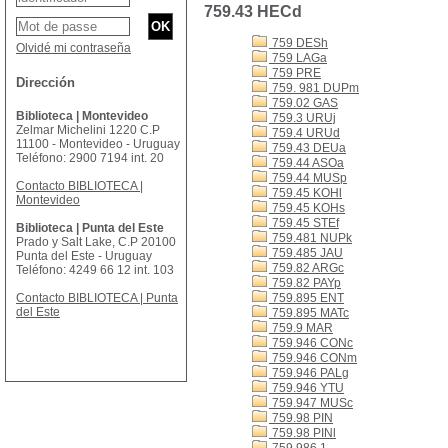
759.43 HECd
759 DESh
Olvidé mi contraseña
759 LAGa
759 PRE
Dirección
759. 981 DUPm
759.02 GAS
Biblioteca | Montevideo
759.3 URUj
Zelmar Michelini 1220 C.P
759.4 URUd
11100 - Montevideo - Uruguay
759.43 DEUa
Teléfono: 2900 7194 int. 20
759.44 ASOa
759.44 MUSp
Contacto BIBLIOTECA |
759.45 KOHl
Montevideo
759.45 KOHs
759.45 STEf
Biblioteca | Punta del Este
759.481 NUPk
Prado y Salt Lake, C.P 20100
759.485 JAU
Punta del Este - Uruguay
759.82 ARGc
Teléfono: 4249 66 12 int. 103
759.82 PAYp
Contacto BIBLIOTECA | Punta
759.895 ENT
del Este
759.895 MATc
759.9 MAR
759.946 CONc
759.946 CONm
759.946 PALg
759.946 YTU
759.947 MUSc
759.98 PIN
759.98 PINl