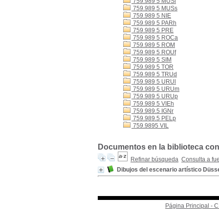
759.989 5 MUSi
759.989 5 MUSs
759.989 5 NIE
759.989 5 PARh
759.989 5 PRE
759.989 5 ROCa
759.989 5 ROM
759.989 5 ROUf
759.989 5 SIM
759.989 5 TOR
759.989 5 TRUd
759.989 5 URUl
759.989 5 URUm
759.989 5 URUp
759.989 5 VIEh
759.989.5 IGNr
759.989.5 PELp
759.9895 VIL
Documentos en la biblioteca con
Refinar búsqueda
Consulta a fu
Dibujos del escenario artístico Düss
Página Principal -