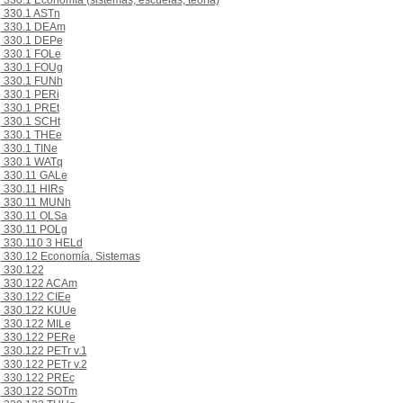
330.1 Economía (sistemas, escuelas, teoría)
330.1 ASTn
330.1 DEAm
330.1 DEPe
330.1 FOLe
330.1 FOUg
330.1 FUNh
330.1 PERi
330.1 PREt
330.1 SCHt
330.1 THEe
330.1 TINe
330.1 WATq
330.11 GALe
330.11 HIRs
330.11 MUNh
330.11 OLSa
330.11 POLg
330.110 3 HELd
330.12 Economía. Sistemas
330.122
330.122 ACAm
330.122 CIEe
330.122 KUUe
330.122 MILe
330.122 PERe
330.122 PETr v.1
330.122 PETr v.2
330.122 PREc
330.122 SOTm