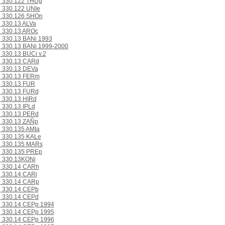
330.122 THUg
330.122 UNIe
330.126 SHOn
330.13 ALVa
330.13 AROc
330.13 BANi 1993
330.13 BANi 1999-2000
330.13 BUCi v.2
330.13 CARd
330.13 DEVa
330.13 FERm
330.13 FUR
330.13 FURd
330.13 HIRd
330.13 IPLd
330.13 PERd
330.13 ZAÑp
330.135 AMIa
330.135 KALe
330.135 MARs
330.135 PREp
330.13KONi
330.14 CARh
330.14 CARi
330.14 CARp
330.14 CEPb
330.14 CEPd
330.14 CEPp 1994
330.14 CEPp 1995
330.14 CEPp 1996