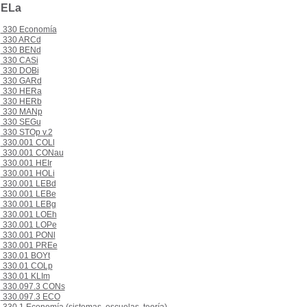
DELa
330 Economía
330 ARCd
330 BENd
330 CASi
330 DOBi
330 GARd
330 HERa
330 HERb
330 MANp
330 SEGu
330 STOp v.2
330.001 COLl
330.001 CONau
330.001 HEIr
330.001 HOLi
330.001 LEBd
330.001 LEBe
330.001 LEBg
330.001 LOEh
330.001 LOPe
330.001 PONl
330.001 PREe
330.01 BOYt
330.01 COLp
330.01 KLIm
330.097.3 CONs
330.097.3 ECO