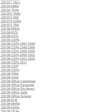
330.917 JACc
330.94 AMIm
330.94 THAp
330.951 TAMc
330.972 KINl
330.973 HARe
330.973 TRIc
330.98 AREm
330.98 ASTc
330.98 ASTn
330.98 CEPb
330.98 CEPe 1997-1998
330.98 CEPe 1998-1999
330.98 CEPe 1999-2000
330.98 CEPe 2000-2001
330.98 CEPe 2001-2002
330.98 CEPe 2017
330.98 CEPf
330.98 CEPq
330.98 FARp
330.98 GANr
330.98 GRUe Canelones
330.98 GRUe Paysandú
330.98 GRUe Río Negro
330.98 GRUe Salto
330.98 GRUe Soriano
330.98 KLIh
330.98 MARd
330.98 NAHn
330.98 OEAe