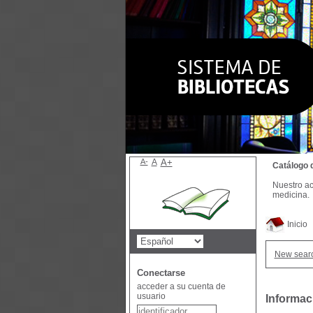
A-
A
A+
Catálogo 
Nuestro ac
medicina.
Inicio
New sear
Conectarse
acceder a su cuenta de
usuario
Informac