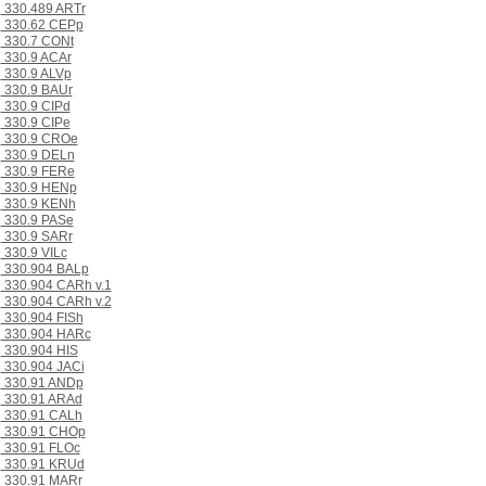
330.489 ARTr
330.62 CEPp
330.7 CONt
330.9 ACAr
330.9 ALVp
330.9 BAUr
330.9 CIPd
330.9 CIPe
330.9 CROe
330.9 DELn
330.9 FERe
330.9 HENp
330.9 KENh
330.9 PASe
330.9 SARr
330.9 VILc
330.904 BALp
330.904 CARh v.1
330.904 CARh v.2
330.904 FISh
330.904 HARc
330.904 HIS
330.904 JACi
330.91 ANDp
330.91 ARAd
330.91 CALh
330.91 CHOp
330.91 FLOc
330.91 KRUd
330.91 MARr