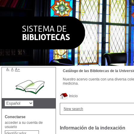
A-
A
A+
Catálogo de las Bibliotecas de la Univer
Nuestro acervo cuenta con una diversa colecc
medicina.
Inicio
New search
Conectarse
acceder a su cuenta de
usuario
Información de la indexación