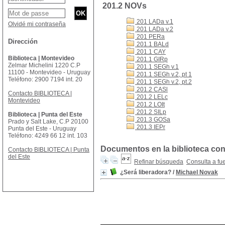
201.2 NOVs
201 LADa v.1
Olvidé mi contraseña
201 LADa v.2
201 PERa
Dirección
201.1 BALd
201.1 CAY
Biblioteca | Montevideo
201.1 GIRp
Zelmar Michelini 1220 C.P
201.1 SEGh v.1
11100 - Montevideo - Uruguay
201.1 SEGh v.2, pt 1
Teléfono: 2900 7194 int. 20
201.1 SEGh v.2, pt.2
201.2 CASl
Contacto BIBLIOTECA |
201.2 LELc
Montevideo
201.2 LOIt
201.2 SILp
Biblioteca | Punta del Este
201.3 GOSa
Prado y Salt Lake, C.P 20100
201.3 IEPr
Punta del Este - Uruguay
Teléfono: 4249 66 12 int. 103
Documentos en la biblioteca con 
Contacto BIBLIOTECA | Punta
del Este
Refinar búsqueda
Consulta a fu
¿Será liberadora?
/
Michael Novak