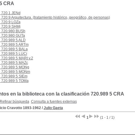
 5 CRA
720.1 JENd
720.9 Arquitectura. (tratamiento histórico, geográfico, de personas)
720.9 LOZa
720.9 SHMj
720.980 BUSh
720.980 GUTa
720.989 5 ALD
720.989 5 ARTm
720.989 5 BALa
720.989 5 LUCi
720.989 5 MARt v.2
720.989 5 MAZc
720.989 5 MONg
720.989 5 MONm
720.989 5 SIEm
720.989 5 TOMa
os en la biblioteca con la clasificación 720.989 5 CRA
Refinar búsqueda
Consulta a fuentes externas
icio Cravotto 1893-1962
/
Julio Gaeta
1
(1 - 1 / 1)