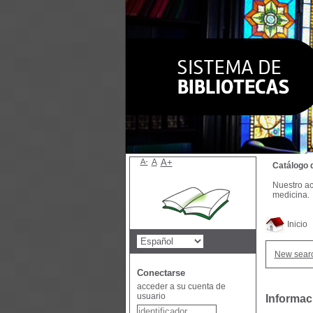
A-
A
A+
Catálogo 
Nuestro ac
medicina.
Inicio
New sear
Conectarse
acceder a su cuenta de
usuario
Informac