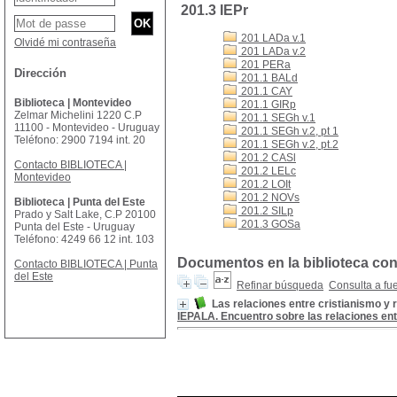
201.3 IEPr
201 LADa v.1
Olvidé mi contraseña
201 LADa v.2
201 PERa
Dirección
201.1 BALd
201.1 CAY
Biblioteca | Montevideo
201.1 GIRp
Zelmar Michelini 1220 C.P
201.1 SEGh v.1
11100 - Montevideo - Uruguay
201.1 SEGh v.2, pt 1
Teléfono: 2900 7194 int. 20
201.1 SEGh v.2, pt.2
201.2 CASl
Contacto BIBLIOTECA |
201.2 LELc
Montevideo
201.2 LOIt
201.2 NOVs
Biblioteca | Punta del Este
201.2 SILp
Prado y Salt Lake, C.P 20100
201.3 GOSa
Punta del Este - Uruguay
Teléfono: 4249 66 12 int. 103
Documentos en la biblioteca con 
Contacto BIBLIOTECA | Punta
del Este
Refinar búsqueda
Consulta a fu
Las relaciones entre cristianismo y 
IEPALA. Encuentro sobre las relaciones entr