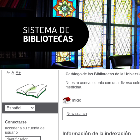
A-
A
A+
Catálogo de las Bibliotecas de la Univer
Nuestro acervo cuenta con una diversa colecc
medicina.
Inicio
New search
Conectarse
acceder a su cuenta de
usuario
Información de la indexación