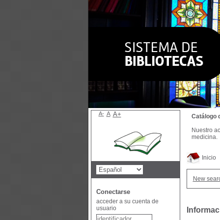
A-
A
A+
Catálogo 
Nuestro ac
medicina.
Inicio
New sear
Conectarse
acceder a su cuenta de
usuario
Informac