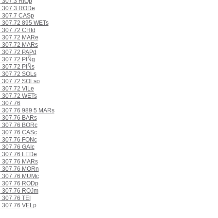
307.3 RIOp
307.3 RODe
307.7 CASp
307.72 895 WETs
307.72 CHId
307.72 MARe
307.72 MARs
307.72 PAPd
307.72 PIÑg
307.72 PIÑs
307.72 SOLs
307.72 SOLso
307.72 VILe
307.72 WETs
307.76
307.76 989 5 MARs
307.76 BARs
307.76 BORc
307.76 CASc
307.76 FONc
307.76 GAIc
307.76 LEDe
307.76 MARs
307.76 MORn
307.76 MUMc
307.76 RODp
307.76 ROJm
307.76 TEI
307.76 VELp