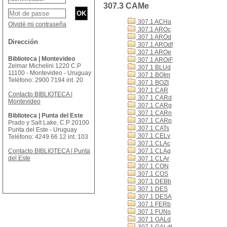
307.3 CAMe
307.1 ACHa
Olvidé mi contraseña
307.1 AROc
307.1 AROd
Dirección
307.1 AROdf
307.1 AROe
Biblioteca | Montevideo
307.1 AROiF
Zelmar Michelini 1220 C.P
307.1 BLUd
11100 - Montevideo - Uruguay
307.1 BOIm
Teléfono: 2900 7194 int. 20
307.1 BOZt
307.1 CAR
Contacto BIBLIOTECA |
307.1 CARd
Montevideo
307.1 CARg
307.1 CARn
Biblioteca | Punta del Este
307.1 CARp
Prado y Salt Lake, C.P 20100
307.1 CATs
Punta del Este - Uruguay
307.1 CELv
Teléfono: 4249 66 12 int. 103
307.1 CLAc
Contacto BIBLIOTECA | Punta
307.1 CLAg
del Este
307.1 CLAr
307.1 CON
307.1 COS
307.1 DEBb
307.1 DES
307.1 DESA
307.1 FERb
307.1 FUNs
307.1 GALd