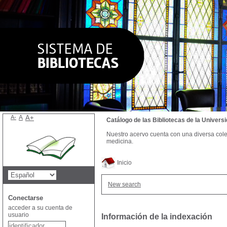
A-
A
A+
Catálogo de las Bibliotecas de la Univer
Nuestro acervo cuenta con una diversa colecc
medicina.
Inicio
New search
Conectarse
acceder a su cuenta de
usuario
Información de la indexación