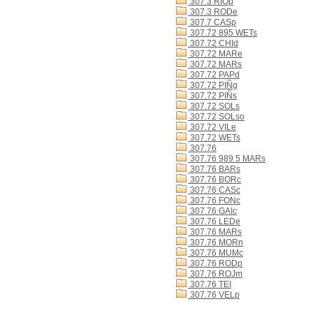
307.3 RIOp
307.3 RODe
307.7 CASp
307.72 895 WETs
307.72 CHId
307.72 MARe
307.72 MARs
307.72 PAPd
307.72 PIÑg
307.72 PIÑs
307.72 SOLs
307.72 SOLso
307.72 VILe
307.72 WETs
307.76
307.76 989 5 MARs
307.76 BARs
307.76 BORc
307.76 CASc
307.76 FONc
307.76 GAIc
307.76 LEDe
307.76 MARs
307.76 MORn
307.76 MUMc
307.76 RODp
307.76 ROJm
307.76 TEI
307.76 VELp