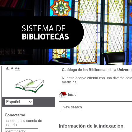
A-
A
A+
Catálogo de las Bibliotecas de la Univer
Nuestro acervo cuenta con una diversa colecc
medicina.
Inicio
New search
Conectarse
acceder a su cuenta de
usuario
Información de la indexación