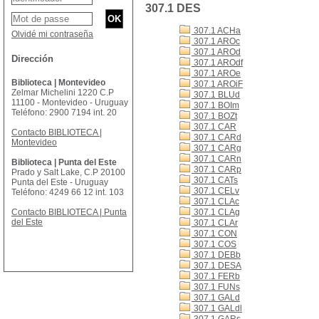
307.1 DES
307.1 ACHa
Olvidé mi contraseña
307.1 AROc
307.1 AROd
Dirección
307.1 AROdf
307.1 AROe
Biblioteca | Montevideo
307.1 AROiF
Zelmar Michelini 1220 C.P
307.1 BLUd
11100 - Montevideo - Uruguay
307.1 BOIm
Teléfono: 2900 7194 int. 20
307.1 BOZt
307.1 CAR
Contacto BIBLIOTECA |
307.1 CARd
Montevideo
307.1 CARg
307.1 CARn
Biblioteca | Punta del Este
307.1 CARp
Prado y Salt Lake, C.P 20100
307.1 CATs
Punta del Este - Uruguay
307.1 CELv
Teléfono: 4249 66 12 int. 103
307.1 CLAc
Contacto BIBLIOTECA | Punta
307.1 CLAg
del Este
307.1 CLAr
307.1 CON
307.1 COS
307.1 DEBb
307.1 DESA
307.1 FERb
307.1 FUNs
307.1 GALd
307.1 GALdl