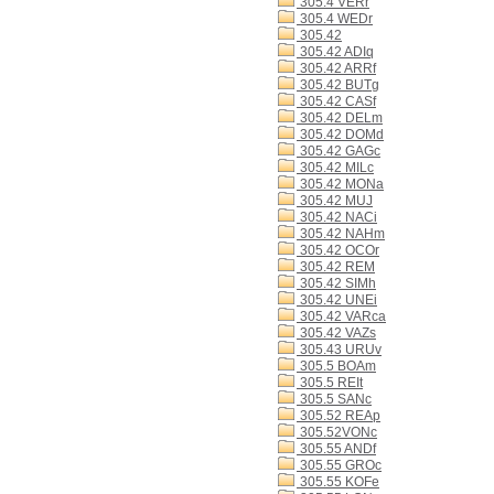
305.4 VERr
305.4 WEDr
305.42
305.42 ADIq
305.42 ARRf
305.42 BUTg
305.42 CASf
305.42 DELm
305.42 DOMd
305.42 GAGc
305.42 MILc
305.42 MONa
305.42 MUJ
305.42 NACi
305.42 NAHm
305.42 OCOr
305.42 REM
305.42 SIMh
305.42 UNEi
305.42 VARca
305.42 VAZs
305.43 URUv
305.5 BOAm
305.5 REIt
305.5 SANc
305.52 REAp
305.52VONc
305.55 ANDf
305.55 GROc
305.55 KOFe