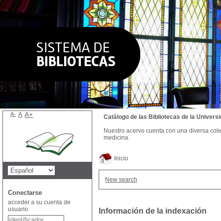
A-
A
A+
Catálogo de las Bibliotecas de la Univer
Nuestro acervo cuenta con una diversa colecc
medicina.
Inicio
New search
Conectarse
acceder a su cuenta de
usuario
Información de la indexación