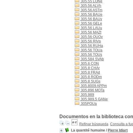
305.55 LONe
305.56 ALVh
305.56 ASTm
305.56 BAUe
305.56 BAUv
305.56 GELe
305.56 LAUu
305.56 MAZt
305.56 QUOv
305.56 RIVp
305.56 RUHa
305.56 TOUa
305.56 TOUs
305.584 SVAb
305.6 CON
305.8 CHAr
305.8 FRAd
305.8 RODm
305.8 SUGs
305.8009 APPm
305.896 MOTa
305.989
305.989.5 GANe
305POUa
Documentos en la biblioteca con 
Refinar búsqueda
Consulta a fu
La quantité humaine
/
Pierre Idiart