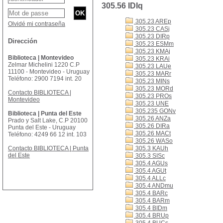
305.56 IDIq
305.23 AREp
Olvidé mi contraseña
305.23 CASj
305.23 DIRp
Dirección
305.23 ESMm
305.23 KMAj
Biblioteca | Montevideo
305.23 KRAi
Zelmar Michelini 1220 C.P
305.23 LAUe
11100 - Montevideo - Uruguay
305.23 MARr
Teléfono: 2900 7194 int. 20
305.23 MINs
305.23 MORd
Contacto BIBLIOTECA |
305.23 PROs
Montevideo
305.23 UNE
305.235 GONv
Biblioteca | Punta del Este
305.26 ANZa
Prado y Salt Lake, C.P 20100
305.26 DIRa
Punta del Este - Uruguay
305.26 MACt
Teléfono: 4249 66 12 int. 103
305.26 WASo
Contacto BIBLIOTECA | Punta
305.3 KAUh
del Este
305.3 SISc
305.4 AGUs
305.4 AGUt
305.4 ALLc
305.4 ANDmu
305.4 BARc
305.4 BARm
305.4 BIDm
305.4 BRUp