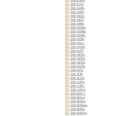
306 ESPp
306 FLOr
306 GARc
306 GARi
306 GEEc
306 GEEi
306 GIMg
306 GOMa
306 GOMb
306 GOMc
306 GORi
306 HALc
306 HANh
306 HATt
306 HERc
306 HERh
306 HERp
306 HUPb
306 INFd
306 JOR
306 KLEe
306 LOPa
306 LOPc
306 LOPm
306 MACc
306 MALd
306 MANp
306 MANpa
306 MARc
306 MARcg