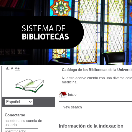
A-
A
A+
Catálogo de las Bibliotecas de la Univer
Nuestro acervo cuenta con una diversa colecc
medicina.
Inicio
New search
Conectarse
acceder a su cuenta de
usuario
Información de la indexación