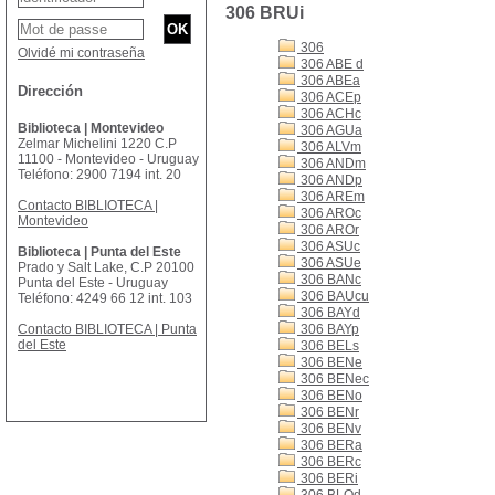
306 BRUi
306
Olvidé mi contraseña
306 ABE d
306 ABEa
Dirección
306 ACEp
306 ACHc
Biblioteca | Montevideo
306 AGUa
Zelmar Michelini 1220 C.P
306 ALVm
11100 - Montevideo - Uruguay
306 ANDm
Teléfono: 2900 7194 int. 20
306 ANDp
306 AREm
Contacto BIBLIOTECA |
306 AROc
Montevideo
306 AROr
306 ASUc
Biblioteca | Punta del Este
306 ASUe
Prado y Salt Lake, C.P 20100
306 BANc
Punta del Este - Uruguay
306 BAUcu
Teléfono: 4249 66 12 int. 103
306 BAYd
Contacto BIBLIOTECA | Punta
306 BAYp
del Este
306 BELs
306 BENe
306 BENec
306 BENo
306 BENr
306 BENv
306 BERa
306 BERc
306 BERi