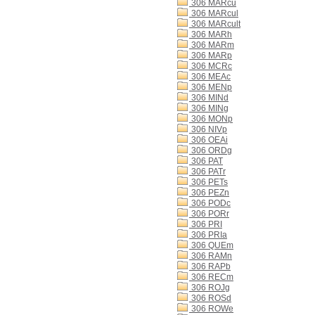
306 MARcu
306 MARcul
306 MARcult
306 MARh
306 MARm
306 MARp
306 MCRc
306 MEAc
306 MENp
306 MINd
306 MINg
306 MONp
306 NIVp
306 OEAi
306 ORDg
306 PAT
306 PATr
306 PETs
306 PEZn
306 PODc
306 PORr
306 PRI
306 PRIa
306 QUEm
306 RAMn
306 RAPb
306 RECm
306 ROJg
306 ROSd
306 ROWe