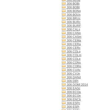
306 BLOd
306 BOBi
306 BOBt
306 BONg
306 BOUs
306 BRUc
306 BURc
306 BURF
306 CALs
306 CANp
306 CASm
306 CEMa
306 CERa
306 CERc
306 COLg
306 COLm
306 COLp
306 CONs
306 CORp
306 CUAc
306 CVJn
306 DANd
306 DIPi
306 DOMi 2014
306 EAGc
306 ECOa
306 ECOn
306 ENCb
306 ESPc
306 ESPi