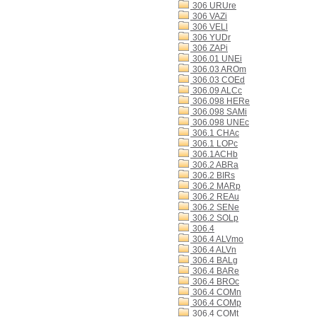
306 URUre
306 VAZi
306 VELl
306 YUDr
306 ZAPi
306.01 UNEi
306.03 AROm
306.03 COEd
306.09 ALCc
306.098 HERe
306.098 SAMi
306.098 UNEc
306.1 CHAc
306.1 LOPc
306.1ACHb
306.2 ABRa
306.2 BIRs
306.2 MARp
306.2 REAu
306.2 SENe
306.2 SOLp
306.4
306.4 ALVmo
306.4 ALVn
306.4 BALg
306.4 BARe
306.4 BROc
306.4 COMn
306.4 COMp
306.4 COMt