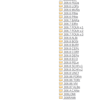
306.6 FEDa
306.6 LOPs
306.6 MUÑs
306.6 PINe
306.6 PINp
306.7 BARa
306.7 EIRn
306.7 FOUh v.1
306.7 FOUh v.2
306.7 FOUh v.3
306.8 ALBi
306.8 BOSi
306.8 BURf
306.8 CEPc
306.8 CORf
306.8 DEFp
306.8 ECO
306.8 PELe
306.8 SCHf v.1
306.8 SCHf v.2
306.8 UNCf
306.86 FORm
306.86 TORr
306.86 VIV
306.87 ALBp
306.A CANp
306LOMr
306RAMi