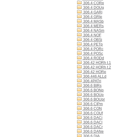
306.4 CORp
306.4 DOUg
306.4 GARj
306.4 GRIp
306.4 MASb
306.4 MERs
306.4 NASm
306.4 NOF
306.4 OBSi
306.4 PETp
306.4 PORc
306.4 POSc
306.4 RODd
306.42 HORh t.1
306.42 HORh t.2
306.42 HORp
306.446 ALLd
306.4PATri
306.6 BIRs
306.6 BONp
306.6 BOUp
306.6 BOUpr
306.6 CIPm
306.6 CON
306.6 COUf
306.6 DACi
306.6 DACl
306.6 DACr
306.6 DANe
306.6 DIA