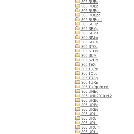
306 RUBc
306 RUBp
306 RUBpo
306 RUBpol
306 RUBpoli
306 SCHp
306 SEMp
306 SEMs
306 SIMm
306 SOLa
306 STOc
306 STOp
306 SUM
306 SZUd
306 TEXi
306 THRe
306 TOLc
306 TRAp
306 TURp
306 TURp 2a.ed.
306 UNEd
306 UNIi 2010 ej.2
306 URBc
306 URBd
306 URBe
306 URUc
306 URUf
306 URUi
306 URUm
306 URUr