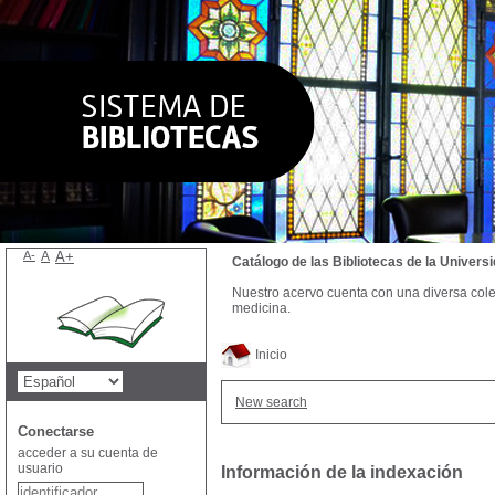
A-
A
A+
Catálogo de las Bibliotecas de la Univer
Nuestro acervo cuenta con una diversa colecc
medicina.
Inicio
New search
Conectarse
acceder a su cuenta de
usuario
Información de la indexación