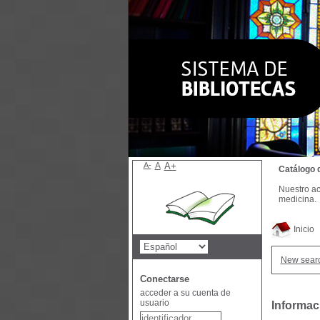
A-
A
A+
Catálogo 
Nuestro ac
medicina.
Inicio
New sear
Conectarse
acceder a su cuenta de
usuario
Informac