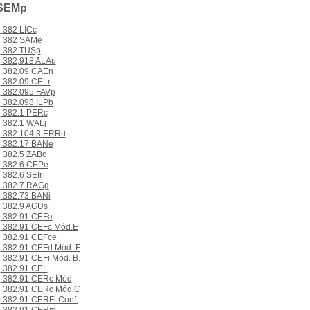
8SEMp
382 LICc
382 SAMe
382 TUSp
382,918 ALAu
382.09 CAEn
382.09 CELr
382.095 FAVp
382.098 ILPb
382.1 PERc
382.1 WALj
382.104 3 ERRu
382.17 BANe
382.5 ZABc
382.6 CEPe
382.6 SEIr
382.7 RAGg
382.73 BANi
382.9 AGUs
382.91 CEFa
382.91 CEFc Mód.E
382.91 CEFce
382.91 CEFd Mód. F
382.91 CEFi Mód. B.
382.91 CEL
382.91 CERc Mód
382.91 CERc Mód.C
382.91 CERFi Conf.