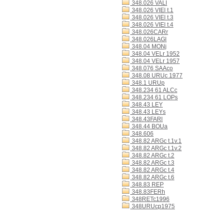
348.026 VALl
348.026 VIEl t.1
348.026 VIEl t.3
348.026 VIEl t.4
348.026CARr
348.026LAGl
348.04 MONj
348.04 VELr 1952
348.04 VELr 1957
348.076 SAAco
348.08 URUc 1977
348.1 URUp
348.234 61 ALCc
348.234 61 LOPs
348.43 LEY
348.43 LEYs
348.43FARl
348.44 BOUa
348.606
348.82 ARGc t.1v.1
348.82 ARGc t.1v.2
348.82 ARGc t.2
348.82 ARGc t.3
348.82 ARGc t.4
348.82 ARGc t.6
348.83 REP
348.83FERh
348RETc1996
348URUcp1975