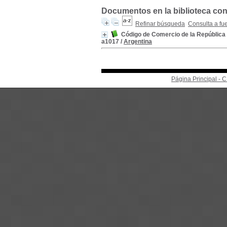
Documentos en la biblioteca con 
Refinar búsqueda
Consulta a fu
Código de Comercio de la República 
a1017
/
Argentina
Página Principal -