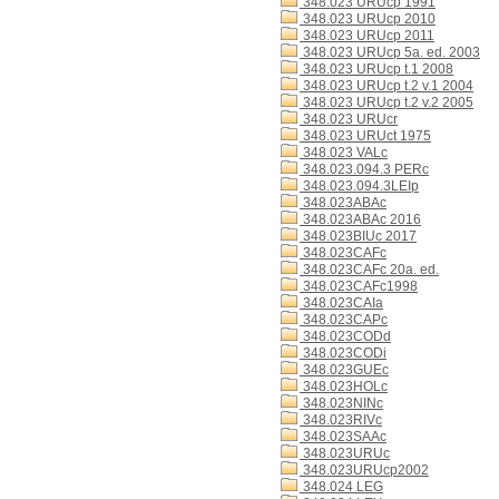
348.023 URUcp 1991
348.023 URUcp 2010
348.023 URUcp 2011
348.023 URUcp 5a. ed. 2003
348.023 URUcp t.1 2008
348.023 URUcp t.2 v.1 2004
348.023 URUcp t.2 v.2 2005
348.023 URUcr
348.023 URUct 1975
348.023 VALc
348.023.094.3 PERc
348.023.094.3LEIp
348.023ABAc
348.023ABAc 2016
348.023BIUc 2017
348.023CAFc
348.023CAFc 20a. ed.
348.023CAFc1998
348.023CAIa
348.023CAPc
348.023CODd
348.023CODi
348.023GUEc
348.023HOLc
348.023NINc
348.023RIVc
348.023SAAc
348.023URUc
348.023URUcp2002
348.024 LEG