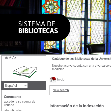
A-
A
A+
Catálogo de las Bibliotecas de la Univer
Nuestro acervo cuenta con una diversa colecc
medicina.
Inicio
New search
Conectarse
acceder a su cuenta de
usuario
Información de la indexación