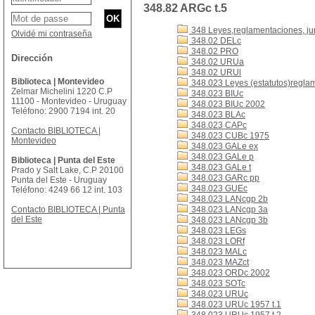
348.82 ARGc t.5
348 Leyes,reglamentaciones, ju
Olvidé mi contraseña
348.02 DELc
348.02 PRO
Dirección
348.02 URUa
348.02 URUl
Biblioteca | Montevideo
348.023 Leyes (estatutos)reglam
Zelmar Michelini 1220 C.P
348.023 BIUc
11100 - Montevideo - Uruguay
348.023 BIUc 2002
Teléfono: 2900 7194 int. 20
348.023 BLAc
348.023 CAPc
Contacto BIBLIOTECA |
348.023 CUBc 1975
Montevideo
348.023 GALe ex
348.023 GALe p
Biblioteca | Punta del Este
348.023 GALe t
Prado y Salt Lake, C.P 20100
348.023 GARc pp
Punta del Este - Uruguay
348.023 GUEc
Teléfono: 4249 66 12 int. 103
348.023 LANcgp 2b
Contacto BIBLIOTECA | Punta
348.023 LANcgp 3a
del Este
348.023 LANcgp 3b
348.023 LEGs
348.023 LORf
348.023 MALc
348.023 MAZct
348.023 ORDc 2002
348.023 SOTc
348.023 URUc
348.023 URUc 1957 t.1