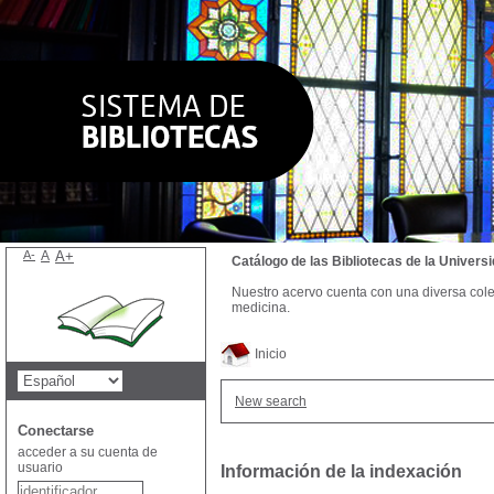
A-
A
A+
Catálogo de las Bibliotecas de la Univer
Nuestro acervo cuenta con una diversa colecc
medicina.
Inicio
New search
Conectarse
acceder a su cuenta de
usuario
Información de la indexación