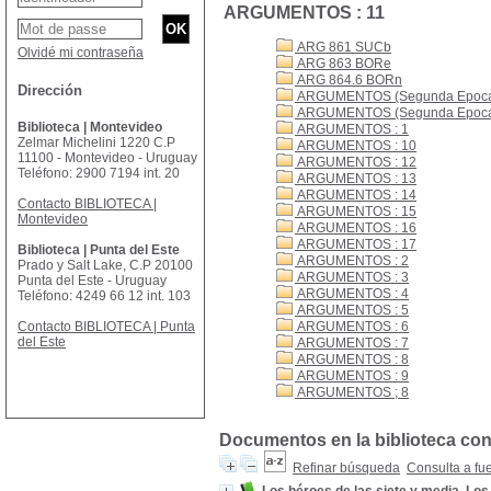
ARGUMENTOS : 11
ARG 861 SUCb
Olvidé mi contraseña
ARG 863 BORe
ARG 864.6 BORn
Dirección
ARGUMENTOS (Segunda Epoca)
ARGUMENTOS (Segunda Epoca)
Biblioteca | Montevideo
ARGUMENTOS : 1
Zelmar Michelini 1220 C.P
ARGUMENTOS : 10
11100 - Montevideo - Uruguay
ARGUMENTOS : 12
Teléfono: 2900 7194 int. 20
ARGUMENTOS : 13
ARGUMENTOS : 14
Contacto BIBLIOTECA |
ARGUMENTOS : 15
Montevideo
ARGUMENTOS : 16
ARGUMENTOS : 17
Biblioteca | Punta del Este
ARGUMENTOS : 2
Prado y Salt Lake, C.P 20100
ARGUMENTOS : 3
Punta del Este - Uruguay
ARGUMENTOS : 4
Teléfono: 4249 66 12 int. 103
ARGUMENTOS : 5
Contacto BIBLIOTECA | Punta
ARGUMENTOS : 6
del Este
ARGUMENTOS : 7
ARGUMENTOS : 8
ARGUMENTOS : 9
ARGUMENTOS ; 8
Documentos en la biblioteca co
Refinar búsqueda
Consulta a fu