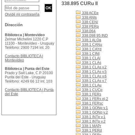
338.895 CURu II
338 ACEe
Olvidé mi contraseña
338 ANIs
338 CENi
Dirección
338 PERp
338.064
Biblioteca | Montevideo
338.098 95 IND
Zelmar Michelini 1220 C.P
338.1 ALOa
11100 - Montevideo - Uruguay
338.1 CANu
Teléfono: 2900 7194 int. 20
338.1 CAYd
338.1 CINt
Contacto BIBLIOTECA |
338.1 CLAi
Montevideo
338.1 CLAs
338.1 CLAs v.2
Biblioteca | Punta del Este
338.1 CLAs v.5
Prado y Salt Lake, C.P 20100
338.1 CLAs v.6
Punta del Este - Uruguay
338.1 CLAs v.7
Teléfono: 4249 66 12 int. 103
338.1 CLAu
Contacto BIBLIOTECA | Punta
338.1 CUCp
del Este
338.1 FERs
338.1 FERs ej.2
338.1 FERsc
338.1 GONp v.1
338.1 GONp v.2
338.1 INTp v.1
338.1 INTp v.2
338.1 MAPr
338.1 PERd