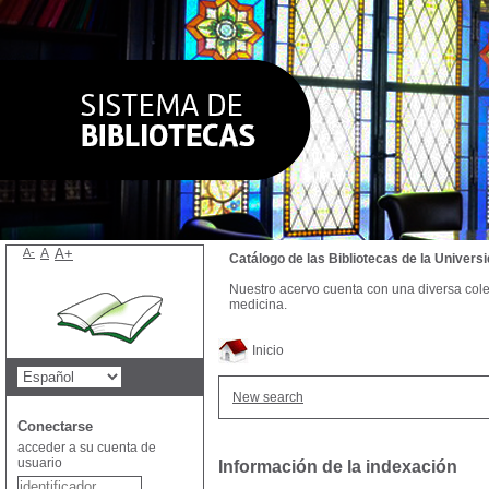
A-
A
A+
Catálogo de las Bibliotecas de la Univer
Nuestro acervo cuenta con una diversa colecc
medicina.
Inicio
New search
Conectarse
acceder a su cuenta de
usuario
Información de la indexación