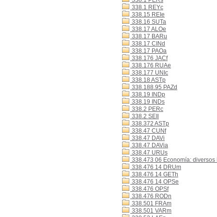
338.1 PERs
338.1 REYc
338.15 REIe
338.16 SUTa
338.17 ALOe
338.17 BARu
338.17 CINd
338.17 PAOa
338.176 JACf
338.176 RUAe
338.177 UNIc
338.18 ASTp
338.188.95 PAZd
338.19 INDp
338.19 INDs
338.2 PERc
338.2 SEIl
338.372 ASTp
338.47 CUNf
338.47 DAVi
338.47 DAVia
338.47 URUs
338.473 06 Economía: diversos b
338.476 14 DRUm
338.476 14 GETh
338.476 14 OPSe
338.476 OPSf
338.476 RODn
338.501 FRAm
338.501 VARm