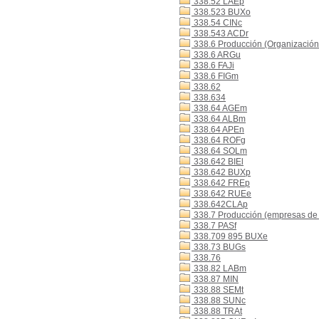
338.52 LAEp
338.523 BUXo
338.54 CINc
338.543 ACDr
338.6 Producción (Organización 
338.6 ARGu
338.6 FAJi
338.6 FIGm
338.62
338.634
338.64 AGEm
338.64 ALBm
338.64 APEn
338.64 ROFg
338.64 SOLm
338.642 BIEl
338.642 BUXp
338.642 FREp
338.642 RUEe
338.642CLAp
338.7 Producción (empresas de
338.7 PASf
338.709 895 BUXe
338.73 BUGs
338.76
338.82 LABm
338.87 MIN
338.88 SEMt
338.88 SUNc
338.88 TRAt