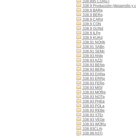
338.895 CURu I
338.9 Producción (desarrollo y 
338.9 BARe
338.9 BERq
338.9 CARd
338.9 CON
338.9 GUNd
338.9 ILPg
338.9 KUKd
338.91 NOHk
338.91 SABn
338.91 SEMc
338.93 ANIp
338.93 AZZr
338.93 BENp
338.93 BERp
338.93 DANa
338.93 ERRp
338.93 FERp
338.93 MISf
338.93 MORp
338.93 NOTp
338.93 PHEe
338.93 POLa
338.93 REBe
338.93 STEr
338.93 VEGe
338.93 WORu
338.93CLAj
338.98 ASTi