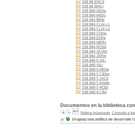
338.98 ENCd
338.98 MACr
338.980 DEAa
338.984 ANDc
338.984 BRIe
338.984 CLAi v.1
338.984 CLAi v.2
338.984 COHe
338.984 ESPe
338.984 MERc
338.984 ROSd
338.984 SCHm
338.984 ZAFm
338.986 6 VILi
338.986 VILi
338.989 5 AROp
338.989 5 CIDpc
338.989 5 JACb
338.989 5 RAMp
338.989 5 RODi
338.989 8 CINi
Documentos en la biblioteca con 
Refinar búsqueda
Consulta a fu
Uruguay:una política de desarrollo
/