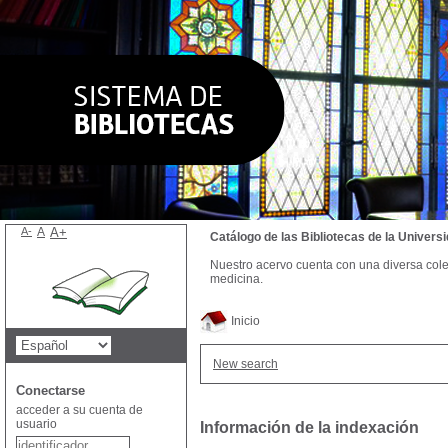
A-
A
A+
Catálogo de las Bibliotecas de la Univer
Nuestro acervo cuenta con una diversa colecc
medicina.
Inicio
New search
Conectarse
acceder a su cuenta de
usuario
Información de la indexación