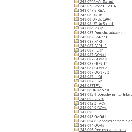
343.076SAAc 5a. ed.
343.076SAAc t.1 2016
343.077.5 REAl
343.08 URUc
343.08 URUc 1964
343.08 URUc 5a. ed.
343.084 MAYp
343.087 Derecho aduanero
343.087 BARr t.1
343.087 FARt
343.087 FARt t.2
343.087 FERr
343.087 GONc I
343.087 GONc II
343.087 GONt t.1
343.087 GONv v.1
343.087 GONv v.2
343.087 LLOt
343.087FERr
343.087TEMt
343.08URUc 5.ed.
343.092 9 Derecho militar, tributa
343.092 VAZm
343.092.2 FACc
343.092.9 COMs
343.093
343.093 GAGd I
343.094 8 Servicios comerciale
343.094 GORm
343.096 Recursos naturales