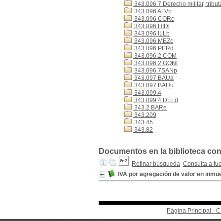
343.096 7 Derecho militar, tribut
343.096 ALVn
343.096 CORc
343.096 HIDl
343.096 ILLb
343.096 MEZc
343.096 PERd
343.096.2 COM
343.096.2 GONt
343.096.7SANp
343.097 BAUa
343.097 BAUu
343.099.4
343.099.4 DELd
343.2 BARe
343.209
343.45
343.82
Documentos en la biblioteca con 
Refinar búsqueda
Consulta a fu
IVA por agregación de valor en inmu
Página Principal -