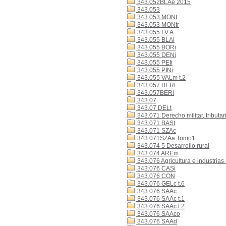
343.052BLAe 2015
343.053
343.053 MONt
343.053 MONtr
343.055 I.V.A
343.055 BLAi
343.055 BORi
343.055 DENi
343.055 PEIi
343.055 PINi
343.055 VALm t.2
343.057 BERt
343.057BERi
343.07
343.07 DELt
343.071 Derecho militar, tributar
343.071 BASt
343.071 SZAc
343.071SZAa Tomo1
343.074 5 Desarrollo rural
343.074 AREm
343.076 Agricultura e industrias
343.076 CASi
343.076 CON
343.076 GELc t.6
343.076 SAAc
343.076 SAAc t.1
343.076 SAAc t.2
343.076 SAAco
343.076 SAAd