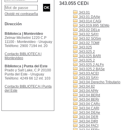
343.055 CEDi
343.01
Olvidé mi contraseña
343.01 DAAp
343.014 CAGj
Dirección
343.019.895 SEMp
343.02 DELp
Biblioteca | Montevideo
343.02 SAYr
Zelmar Michelini 1220 C.P
343.02 SOSm
11100 - Montevideo - Uruguay
343.02 TOMf
Teléfono: 2900 7194 int. 20
343.025
343.025 2
Contacto BIBLIOTECA |
343.025 BARl
Montevideo
343.025.2
343.025.2 ALFn
Biblioteca | Punta del Este
343.025.2 BASe
Prado y Salt Lake, C.P 20100
343.03 ACEt
Punta del Este - Uruguay
343.03 SAYr
Teléfono: 4249 66 12 int. 103
343.04 Derecho Tributario
Contacto BIBLIOTECA | Punta
343.04 82
del Este
343.04 APAr
343.04 BERd
343.04 BERr
343.04 CARc
343.04 CARl
343.04 DEAe
343.04 DER
343.04 DIRt
343.04 FACt