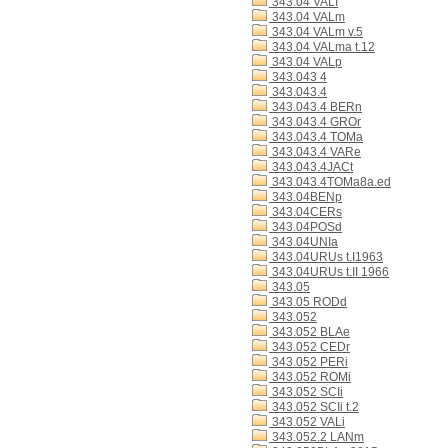
343.04 VALI
343.04 VALm
343.04 VALm v.5
343.04 VALma t.12
343.04 VALp
343.043 4
343.043.4
343.043.4 BERn
343.043.4 GROr
343.043.4 TOMa
343.043.4 VARe
343.043.4JACt
343.043.4TOMa8a.ed
343.04BENp
343.04CERs
343.04POSd
343.04UNIa
343.04URUs t.I1963
343.04URUs t.II 1966
343.05
343.05 RODd
343.052
343.052 BLAe
343.052 CEDr
343.052 PERi
343.052 ROMi
343.052 SCIi
343.052 SCIi t.2
343.052 VALi
343.052.2 LANm