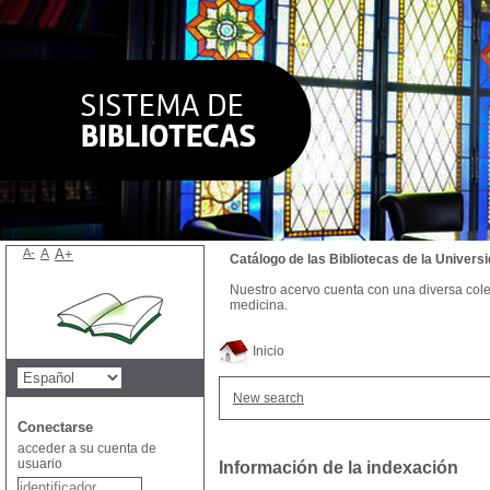
A-
A
A+
Catálogo de las Bibliotecas de la Univer
Nuestro acervo cuenta con una diversa colecc
medicina.
Inicio
New search
Conectarse
acceder a su cuenta de
usuario
Información de la indexación