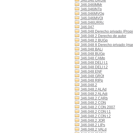
346.046 URUle
346.046IMMr
346.046INTp
346.046MVOg
346.046MVOl
346.046URRc
346.047
346.048 Derecho privado (Propi
346.048 2 Derecho de autor
346.048 2 BUGp
346.048 8 Derecho privado (mar
346.048 BALi
346.048 BUGp
346.048 CAMp
346.048 DELl t.1
346.048 DELl t.2
346.048 ENF
346.048 GROt
346.048 RIPp
346.048.2
346.048.2 ALAd
346.048.2 ALAdi
346.048.2 CARb
346.048.2 CON
346.048.2 CON 2007
346.048.2 CON t.1
346.048.2 CON t.2
346.048.2 JOR
346.048.2 LIPs
346.048.2 VALd