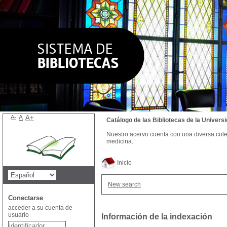
A-
A
A+
Catálogo de las Bibliotecas de la Univer
Nuestro acervo cuenta con una diversa colecc
medicina.
Inicio
New search
Conectarse
acceder a su cuenta de
usuario
Información de la indexación