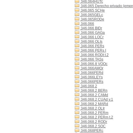
346.064HUTc
346.065 Derecho privado (empr
346.065 SCHe
346.065GELc
346.065RODe
346.066
346.066 BIDr
346.066 GAGa
346.066 LOCr
346.066 OLIs
346.066 PERs
346.066 PERs I
346.066 RODt t.2
346.066 TASs
346.066.8 VOOc
346.066AMOr
346.066FERd
346.066LEYs
346.066PERs
346.068 2
346.068.2 BERn
346.068.2 CAMd
346.068.2 CUAd v.1
346.068.2 MARd
346.068.2 OLIr
346.068.2 PERm
346.068.2 PERm t.2
346.068.2 RODr
346.068.2 SOC
346.068PERc