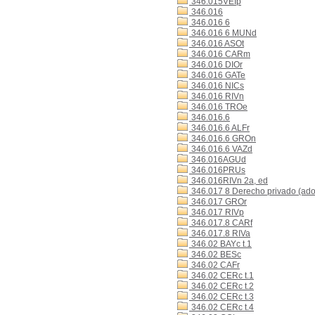
346.015VEIp
346.016
346.016 6
346.016 6 MUNd
346.016 ASOt
346.016 CARm
346.016 DIOr
346.016 GATe
346.016 NICs
346.016 RIVn
346.016 TROe
346.016.6
346.016.6 ALFr
346.016.6 GROn
346.016.6 VAZd
346.016AGUd
346.016PRUs
346.016RIVn 2a, ed
346.017 8 Derecho privado (ado
346.017 GROr
346.017 RIVp
346.017.8 CARf
346.017.8 RIVa
346.02 BAYc t.1
346.02 BESc
346.02 CAFr
346.02 CERc t.1
346.02 CERc t.2
346.02 CERc t.3
346.02 CERc t.4