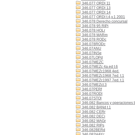
346.077 ORDl 11
346.077 ORDl 13
346.077 ORDl 14
346.077 ORDl t.4,v.1 2001
346.078 Derecho concursal
346.078 95 RIPi
346.078 HOLr
346.078 MARm
346.078 RODc
346.078RODc
346.07ANU
346.07INSe
346.07LOPd
346.07MEZC
346.07MEZc 4a.ed t.6
346.07MEZc1968 4ed.
346.07MEZc1968 7ed. t.1
346.07MEZc1997 7ed. t.1
346.07MEZct.3
346.07PERf
346.07RODl
346.07STOl
346.082 Bancos y operaciones 
346.082 BANd t.1
346.082 CERr
346.082 DECi
346.082 MAGr
346.082 RIPs
346.082BERd
346.082HAYc