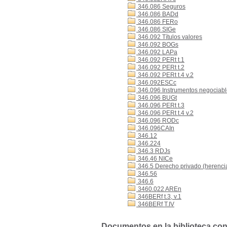
346.086 Seguros
346.086 BADd
346.086 FERo
346.086 SIGe
346.092 Títulos valores
346.092 BOGs
346.092 LAPa
346.092 PERt t.1
346.092 PERt t.2
346.092 PERt t.4 v.2
346.092ESCc
346.096 Instrumentos negociables
346.096 BUGt
346.096 PERt t.3
346.096 PERt t.4 v.2
346.096 RODc
346.096CAIn
346.12
346.224
346.3 RDJs
346.46 NICe
346.5 Derecho privado (herencia,
346.56
346.6
3460.022 AREn
346BERf t.3, v.1
346BERf T.IV
Documentos en la biblioteca con