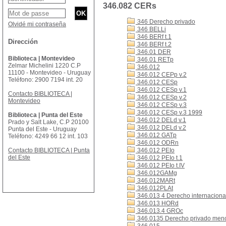
346.082 CERs
346 Derecho privado
Olvidé mi contraseña
346 BELLi
346 BERf t.1
Dirección
346 BERf t.2
346.01 DER
Biblioteca | Montevideo
346.01 RETp
Zelmar Michelini 1220 C.P
346.012
11100 - Montevideo - Uruguay
346.012 CEPp v.2
Teléfono: 2900 7194 int. 20
346.012 CESp
346.012 CESp v.1
Contacto BIBLIOTECA |
346.012 CESp v.2
Montevideo
346.012 CESp v.3
346.012 CESp v.3 1999
Biblioteca | Punta del Este
346.012 DELd v.1
Prado y Salt Lake, C.P 20100
346.012 DELd v.2
Punta del Este - Uruguay
346.012 GATp
Teléfono: 4249 66 12 int. 103
346.012 ODRn
Contacto BIBLIOTECA | Punta
346.012 PEIo
del Este
346.012 PEIo t.1
346.012 PEIo t.IV
346.012GAMg
346.012MARt
346.012PLAt
346.013 4 Derecho internacional
346.013 HORd
346.013.4 GROc
346.0135 Derecho privado men