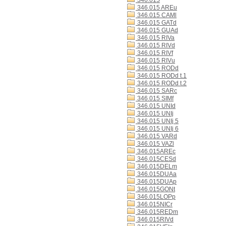
346.015
346.015 AREu
346.015 CAMl
346.015 GATd
346.015 GUAd
346.015 RIVa
346.015 RIVd
346.015 RIVf
346.015 RIVu
346.015 RODd
346.015 RODd t.1
346.015 RODd t.2
346.015 SARc
346.015 SIMf
346.015 UNId
346.015 UNIj
346.015 UNIj 5
346.015 UNIj 6
346.015 VARd
346.015 VAZl
346.015AREc
346.015CESd
346.015DELm
346.015DUAa
346.015DUAp
346.015GONt
346.015LOPp
346.015NICr
346.015REDm
346.015RIVd