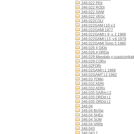
346.022 PEIr
346.022 RODi
346.022 SANt
346.022 VEGc
346.022COLt
346.022GAM t.10 v.3
346.022GAMt 1977
346.022GAMt t. 9, v. 2 1968
346.022GAMt t.13, v.6 1979
346.022GAMt Tomo 5 1980
346.026 4 GIOo
346.026.4 ORDa
346.029 Mandato y cuasicontrat
346.029 CORo
346.02FORr
346.02GAMt t.1 1968
346.02GAMT t.2 1982
346.03 TOMn
346.032 ADRi
346.032 ADRs
346.035 GARm t.2
346.035 ORDd t.1
346.035 ORDd t.2
346.04
346.04 BUGp
346.04 SHEp
346.04 SUM
346.04 VARb
346.043
346.043 2