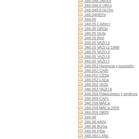
346.048.2MOUl
346.048.6 URUi
346.048.8 GUTm
346.04HEFq
346.05
346.05 CARm I
346.05 GROo
346.05 GUIe
346.05 RIVl
346.05 VAZt t.2
346.05 VAZt t.2 1968
346.05 VAZt t.3
346.05 VAZt t.4
346.05 VAZt t.7
346.052 Herencia y sucesión
346.052 CARl
346.052 CESp
346.052 LAGp
346.052 VAZp
346.052 VAZt t.6
346.059 Fideicomiso y sindicos
346.059 CAFc
346.059 MACa
346.059 MACa 2005
346.059 ORDf
346.06
346.06 AAVp
346.06 BUGa
346.06 FIGe
346.064 LANc