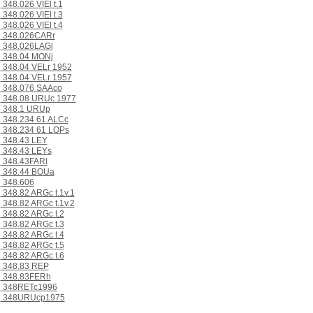
348.026 VIEl t.1
348.026 VIEl t.3
348.026 VIEl t.4
348.026CARr
348.026LAGl
348.04 MONj
348.04 VELr 1952
348.04 VELr 1957
348.076 SAAco
348.08 URUc 1977
348.1 URUp
348.234 61 ALCc
348.234 61 LOPs
348.43 LEY
348.43 LEYs
348.43FARl
348.44 BOUa
348.606
348.82 ARGc t.1v.1
348.82 ARGc t.1v.2
348.82 ARGc t.2
348.82 ARGc t.3
348.82 ARGc t.4
348.82 ARGc t.5
348.82 ARGc t.6
348.83 REP
348.83FERh
348RETc1996
348URUcp1975