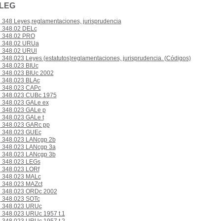
 LEG
348 Leyes,reglamentaciones, jurisprudencia
348.02 DELc
348.02 PRO
348.02 URUa
348.02 URUl
348.023 Leyes (estatutos)reglamentaciones, jurisprudencia. (Códigos)
348.023 BIUc
348.023 BIUc 2002
348.023 BLAc
348.023 CAPc
348.023 CUBc 1975
348.023 GALe ex
348.023 GALe p
348.023 GALe t
348.023 GARc pp
348.023 GUEc
348.023 LANcgp 2b
348.023 LANcgp 3a
348.023 LANcgp 3b
348.023 LEGs
348.023 LORf
348.023 MALc
348.023 MAZct
348.023 ORDc 2002
348.023 SOTc
348.023 URUc
348.023 URUc 1957 t.1