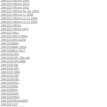
348.023 URUcp 1991
348.023 URUcp 2010
348.023 URUcp 2011
348.023 URUcp 5a. ed. 2003
348.023 URUcp t.1 2008
348.023 URUcp t.2 v.1 2004
348.023 URUcp t.2 v.2 2005
348.023 URUcr
348.023 URUct 1975
348.023 VALc
348.023.094.3 PERc
348.023.094.3LEIp
348.023ABAc
348.023ABAc 2016
348.023BIUc 2017
348.023CAFc
348.023CAFc 20a. ed.
348.023CAFc1998
348.023CAIa
348.023CAPc
348.023CODd
348.023CODi
348.023GUEc
348.023HOLc
348.023NINc
348.023RIVc
348.023SAAc
348.023URUc
348.023URUcp2002
348.024 LEY