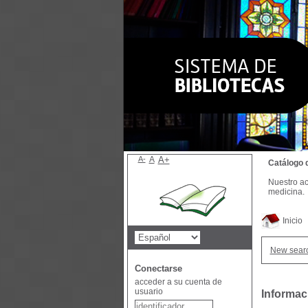
A-
A
A+
Catálogo 
Nuestro ac
medicina.
Inicio
New sear
Conectarse
acceder a su cuenta de
usuario
Informac