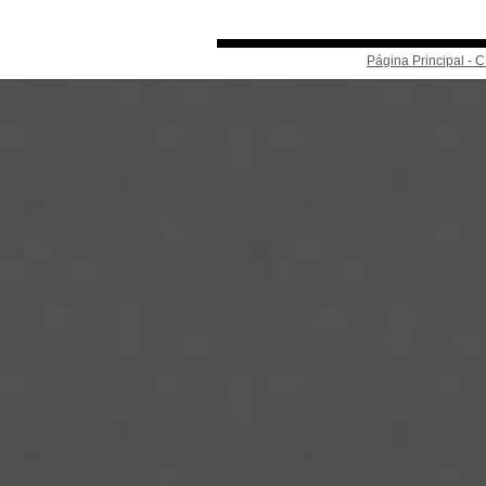
Página Principal -