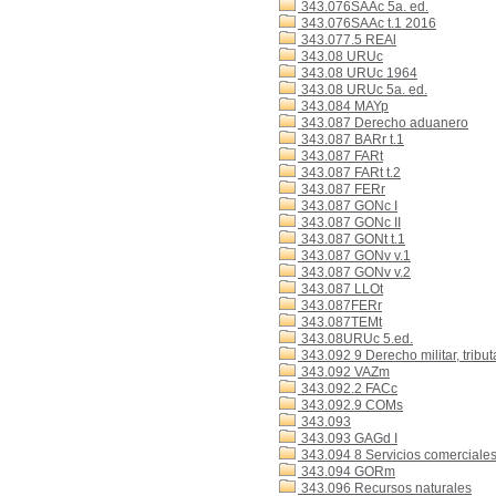
343.076SAAc 5a. ed.
343.076SAAc t.1 2016
343.077.5 REAl
343.08 URUc
343.08 URUc 1964
343.08 URUc 5a. ed.
343.084 MAYp
343.087 Derecho aduanero
343.087 BARr t.1
343.087 FARt
343.087 FARt t.2
343.087 FERr
343.087 GONc I
343.087 GONc II
343.087 GONt t.1
343.087 GONv v.1
343.087 GONv v.2
343.087 LLOt
343.087FERr
343.087TEMt
343.08URUc 5.ed.
343.092 9 Derecho militar, tributa
343.092 VAZm
343.092.2 FACc
343.092.9 COMs
343.093
343.093 GAGd I
343.094 8 Servicios comerciale
343.094 GORm
343.096 Recursos naturales