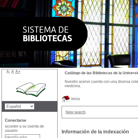
A-
A
A+
Catálogo de las Bibliotecas de la Univer
Nuestro acervo cuenta con una diversa colecc
medicina.
Inicio
New search
Conectarse
acceder a su cuenta de
usuario
Información de la indexación