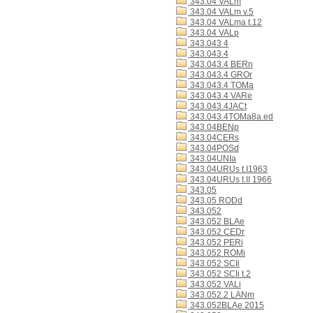
343.04 VALm
343.04 VALm v.5
343.04 VALma t.12
343.04 VALp
343.043 4
343.043.4
343.043.4 BERn
343.043.4 GROr
343.043.4 TOMa
343.043.4 VARe
343.043.4JACt
343.043.4TOMa8a.ed
343.04BENp
343.04CERs
343.04POSd
343.04UNIa
343.04URUs t.I1963
343.04URUs t.II 1966
343.05
343.05 RODd
343.052
343.052 BLAe
343.052 CEDr
343.052 PERi
343.052 ROMi
343.052 SCIi
343.052 SCIi t.2
343.052 VALi
343.052.2 LANm
343.052BLAe 2015