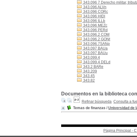
343.096 7 Derecho militar, tribut
343.096 ALVn
343.096 CORc
343.096 HIDl
343.096 ILLb
343.096 MEZc
343.096 PERd
343.096.2 COM
343.096.2 GONt
343.096.7SANp
343.097 BAUa
343.097 BAUu
343.099.4
343.099.4 DELd
343.2 BARe
343.209
343.45
343.82
Documentos en la biblioteca con 
Refinar búsqueda
Consulta a fu
Temas de finanzas
/
Universidad de l
Página Principal -