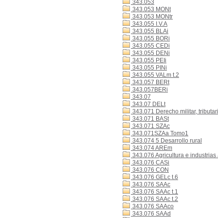
343.053
343.053 MONt
343.053 MONtr
343.055 I.V.A
343.055 BLAi
343.055 BORi
343.055 CEDi
343.055 DENi
343.055 PEIi
343.055 PINi
343.055 VALm t.2
343.057 BERt
343.057BERi
343.07
343.07 DELt
343.071 Derecho militar, tributar
343.071 BASt
343.071 SZAc
343.071SZAa Tomo1
343.074 5 Desarrollo rural
343.074 AREm
343.076 Agricultura e industrias
343.076 CASi
343.076 CON
343.076 GELc t.6
343.076 SAAc
343.076 SAAc t.1
343.076 SAAc t.2
343.076 SAAco
343.076 SAAd