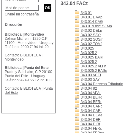
343.04 FACt
343.01
Olvidé mi contraseña
343.01 DAAp
343.014 CAGj
Dirección
343.019.895 SEMp
343.02 DELp
Biblioteca | Montevideo
343.02 SAYr
Zelmar Michelini 1220 C.P
343.02 SOSm
11100 - Montevideo - Uruguay
343.02 TOMf
Teléfono: 2900 7194 int. 20
343.025
343.025 2
Contacto BIBLIOTECA |
343.025 BARl
Montevideo
343.025.2
343.025.2 ALFn
Biblioteca | Punta del Este
343.025.2 BASe
Prado y Salt Lake, C.P 20100
343.03 ACEt
Punta del Este - Uruguay
343.03 SAYr
Teléfono: 4249 66 12 int. 103
343.04 Derecho Tributario
Contacto BIBLIOTECA | Punta
343.04 82
del Este
343.04 APAr
343.04 BERd
343.04 BERr
343.04 CARc
343.04 CARl
343.04 DEAe
343.04 DER
343.04 DIRt
343.04 FERc