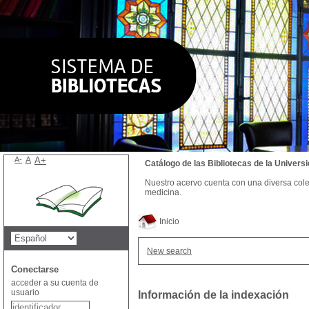
A-
A
A+
Catálogo de las Bibliotecas de la Univer
Nuestro acervo cuenta con una diversa colecc
medicina.
Inicio
New search
Conectarse
acceder a su cuenta de
usuario
Información de la indexación