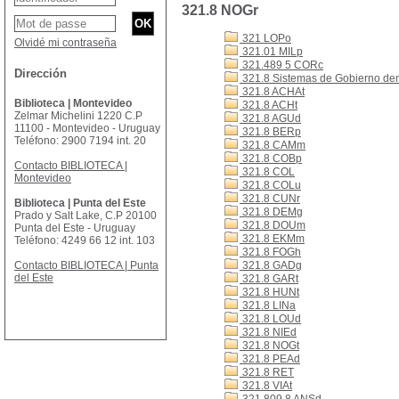
321.8 NOGr
321 LOPo
Olvidé mi contraseña
321.01 MILp
321.489 5 CORc
Dirección
321.8 Sistemas de Gobierno de
321.8 ACHAt
Biblioteca | Montevideo
321.8 ACHt
Zelmar Michelini 1220 C.P
321.8 AGUd
11100 - Montevideo - Uruguay
321.8 BERp
Teléfono: 2900 7194 int. 20
321.8 CAMm
321.8 COBp
Contacto BIBLIOTECA |
321.8 COL
Montevideo
321.8 COLu
321.8 CUNr
Biblioteca | Punta del Este
321.8 DEMg
Prado y Salt Lake, C.P 20100
321.8 DOUm
Punta del Este - Uruguay
321.8 EKMm
Teléfono: 4249 66 12 int. 103
321.8 FOGh
Contacto BIBLIOTECA | Punta
321.8 GADg
del Este
321.8 GARt
321.8 HUNt
321.8 LINa
321.8 LOUd
321.8 NIEd
321.8 NOGt
321.8 PEAd
321.8 RET
321.8 VIAt