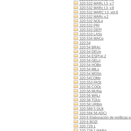
320.532 MARc t.3, v.7
320.532 MARc t.3, v.8
320.532 MARC t.3, vol.6
320.532 MARc v.2
320.532 NOLg
320.532 PRI
320.533 DEFf
320.533 LASs
320.534 MACp
320.54
320.54 BRAc
320.54 DEUn
320.54 ESPf ej.2
320.54 GELn
320.54 HOBn
320.54 MILs
320.54 MOSn
320.54COMx
320.553 PASt
320.56 COOc
320.56 MUNa
320.56 WALr
320.58 TOUc
320.58 URBm
320.589 5 GUIi
320.594.56 ADCi
320.6 Elaboración de políticas p
320.6 BOZt
320.729 1
320.729 1 MARd