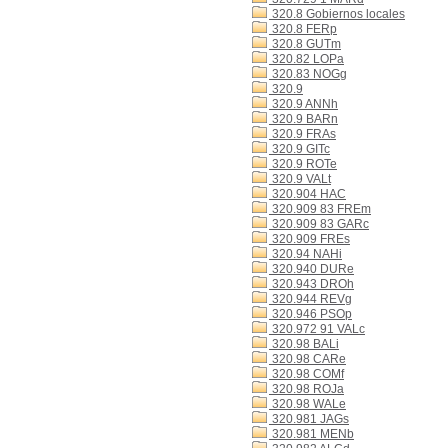
320.8 Gobiernos locales
320.8 FERp
320.8 GUTm
320.82 LOPa
320.83 NOGg
320.9
320.9 ANNh
320.9 BARn
320.9 FRAs
320.9 GITc
320.9 ROTe
320.9 VALt
320.904 HAC
320.909 83 FREm
320.909 83 GARc
320.909 FREs
320.94 NAHi
320.940 DURe
320.943 DROh
320.944 REVg
320.946 PSOp
320.972 91 VALc
320.98 BALi
320.98 CARe
320.98 COMf
320.98 ROJa
320.98 WALe
320.981 JAGs
320.981 MENb