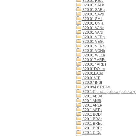
320.01 REAl
320.01 SALe
320.01 SARp
320.01 SAVs
320.01 SMIi
320.01 UNIa
320.01 VANc
320.01 VANl
320.01 VEDp
320.01 VEGt
320.01 VERe
320.01 VONh
320.01 WELa
320.017 ARBc
320.017 ARBs
320.01DOLm
320.01LASd
320.01VITi
320.07 INSf
320.094 6 REAe
320.1 Ciencia política (política y
320.1 ABUe
320.1 ANSf
320.1 ARLe
320.1 ASTp
320.1 BODr
320.1 BRAr
320.1 BREc
320.1 BREr
320.1 CIDp