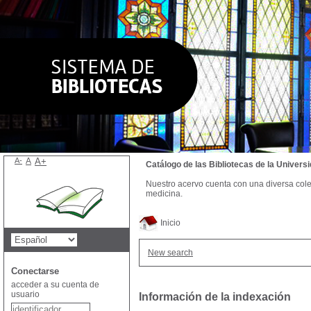
A-
A
A+
Catálogo de las Bibliotecas de la Univer
Nuestro acervo cuenta con una diversa colecc
medicina.
Inicio
New search
Conectarse
acceder a su cuenta de
usuario
Información de la indexación