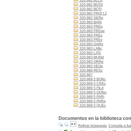
320.982 ALCd
320.982 BOTd
320.982 BOTt
320.982 FROr t.2
320.982 GERp
320.983 BARi
320.983 FREp
320.983 FREpe
320.983 FREs
320.983 FREv
320.983 GARp
320.983 LABc
320.983 LATc
320.983 MUNd
320.983 ORRe
320.983 VEGe
320.986 RESc
320.987
320.989 5 BONc
320.989 5 CREc
320.989 5 FILd
320.989 5 GONu
320.989 5 PARj
320.989 5 PARq
320.989 5 QUEc
Documentos en la biblioteca con 
Refinar búsqueda
Consulta a fu