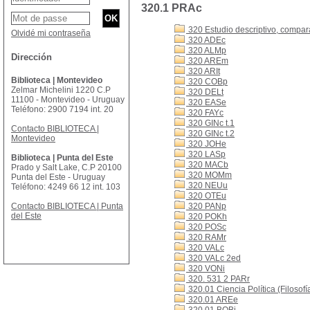
320.1 PRAc
320 Estudio descriptivo, comparat
Olvidé mi contraseña
320 ADEc
320 ALMp
Dirección
320 AREm
320 ARIt
Biblioteca | Montevideo
320 COBp
Zelmar Michelini 1220 C.P
320 DELt
11100 - Montevideo - Uruguay
320 EASe
Teléfono: 2900 7194 int. 20
320 FAYc
320 GINc t.1
Contacto BIBLIOTECA |
320 GINc t.2
Montevideo
320 JOHe
320 LASp
Biblioteca | Punta del Este
320 MACb
Prado y Salt Lake, C.P 20100
320 MOMm
Punta del Este - Uruguay
320 NEUu
Teléfono: 4249 66 12 int. 103
320 OTEu
Contacto BIBLIOTECA | Punta
320 PANp
del Este
320 POKh
320 POSc
320 RAMr
320 VALc
320 VALc 2ed
320 VONi
320. 531 2 PARr
320.01 Ciencia Política (Filosofía
320.01 AREe