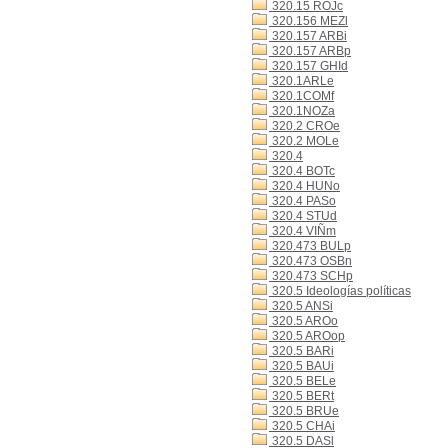
320.15 ROJc
320.156 MEZl
320.157 ARBi
320.157 ARBp
320.157 GHId
320.1ARLe
320.1COMf
320.1NOZa
320.2 CROe
320.2 MOLe
320.4
320.4 BOTc
320.4 HUNo
320.4 PASo
320.4 STUd
320.4 VIÑm
320.473 BULp
320.473 OSBn
320.473 SCHp
320.5 Ideologías políticas
320.5 ANSi
320.5 AROo
320.5 AROop
320.5 BARi
320.5 BAUi
320.5 BELe
320.5 BERt
320.5 BRUe
320.5 CHAi
320.5 DASl