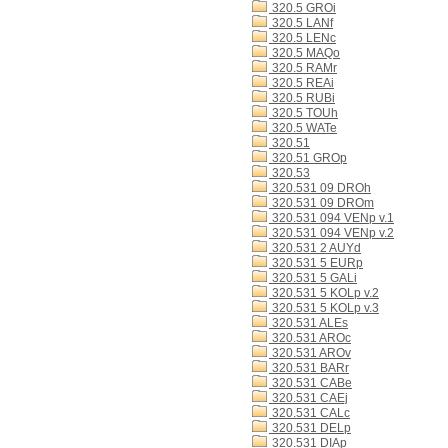
320.5 GROi
320.5 LANf
320.5 LENc
320.5 MAQo
320.5 RAMr
320.5 REAi
320.5 RUBi
320.5 TOUh
320.5 WATe
320.51
320.51 GROp
320.53
320.531 09 DROh
320.531 09 DROm
320.531 094 VENp v.1
320.531 094 VENp v.2
320.531 2 AUYd
320.531 5 EURp
320.531 5 GALi
320.531 5 KOLp v.2
320.531 5 KOLp v.3
320.531 ALEs
320.531 AROc
320.531 AROv
320.531 BARr
320.531 CABe
320.531 CAEj
320.531 CALc
320.531 DELp
320.531 DIAp