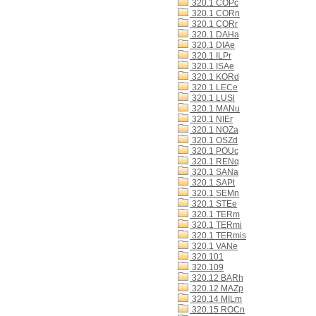
320.1 COPc
320.1 CORn
320.1 CORr
320.1 DAHa
320.1 DIAe
320.1 ILPr
320.1 ISAe
320.1 KORd
320.1 LECe
320.1 LUSl
320.1 MANu
320.1 NIEr
320.1 NOZa
320.1 OSZd
320.1 POUc
320.1 RENq
320.1 SANa
320.1 SAPt
320.1 SEMn
320.1 STEe
320.1 TERm
320.1 TERmi
320.1 TERmis
320.1 VANe
320.101
320.109
320.12 BARh
320.12 MAZp
320.14 MILm
320.15 ROCn