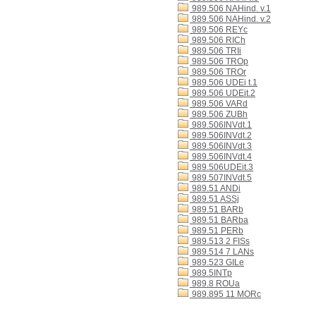
989.506 NAHind. v.1
989.506 NAHind. v.2
989.506 REYc
989.506 RICh
989.506 TRIi
989.506 TROp
989.506 TROr
989.506 UDEi t.1
989.506 UDEit.2
989.506 VARd
989.506 ZUBh
989.506INVdt.1
989.506INVdt.2
989.506INVdt.3
989.506INVdt.4
989.506UDEit.3
989.507INVdt.5
989.51 ANDi
989.51 ASSj
989.51 BARb
989.51 BARba
989.51 PERb
989.513 2 FISs
989.514 7 LANs
989.523 GILe
989.5INTp
989.8 ROUa
989.895 11 MORc