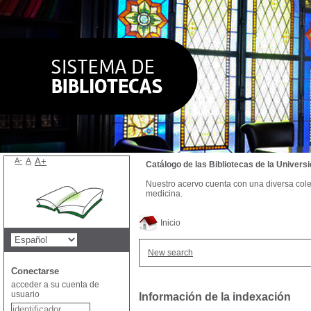
A-
A
A+
Catálogo de las Bibliotecas de la Univer
Nuestro acervo cuenta con una diversa colecc
medicina.
Inicio
New search
Conectarse
acceder a su cuenta de
usuario
Información de la indexación