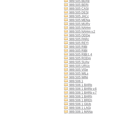
989.505 BERe
989.505 BERi
989.505 CASt
989.505 DESl
989.505 JACc
989.505 MENa
989.505 MURv
989.505 NAHm
989.505 NAHm v.2
989.505 ODDe
989.505 PARc
989.505 REYl
989.505 RIBl
989.505 RIBt
989.505 RIBt t. 4
989.505 RODm
989.505 SUAv
989.505 URUc
989.505 VISe
989.505 WILs
989.505 WINi
989.506 1
989.506 1 BARb
989.506 1 BARb v.6
989.506 1 BARb v.7
989.506 1 BARh
989.506 1 BREh
989.506 1 GIUb
989.506 1 LAGj
989.506 1 MANa