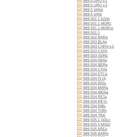
989.5 URU v.2
989.5 URU v.3
989.5 VANp
989.5 VANr
989.501 1 AZAh
989.501 1 MORc
989.501 1 MORco
989.501.1
989.502 BARa
989.503 BLAg
989.503 CAPm v.2
989.503 CAYh
989.503 GONc
989.504 ABAe
989.504 BERe
989.504 CAYa
989.504 ETCa
989.504 FLOj
989.504 INSu
989.504 MARa
989.504 MENa
989.504 PETa
989.504 REYc
989.504 RIBc
989.504 TORr
989.504 TRIc
989.505 1 GOLc
989.505 5 MADr
989.505 AREu
989.505 BARhi