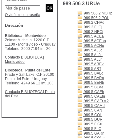
989.506.3 URUe
989 506 2 MORp
Olvidé mi contraseña
989 506 2 POL
989.2 CHAd
Dirección
989.2 FLOj
989.2 NECi
Biblioteca | Montevideo
989.5 ACEa
Zelmar Michelini 1220 C.P
989.5 ACEan
11100 - Montevideo - Uruguay
989.5 ACHu
Teléfono: 2900 7194 int. 20
989.5 ALJc
989.5 ALJd
Contacto BIBLIOTECA |
989.5 ALJr
Montevideo
989.5 AREv
989.5 ART
Biblioteca | Punta del Este
989.5 BALd
Prado y Salt Lake, C.P 20100
989.5 BARa
Punta del Este - Uruguay
989.5 BENb
Teléfono: 4249 66 12 int. 103
989.5 BLAe
Contacto BIBLIOTECA | Punta
989.5 CAEh
del Este
989.5 CAEhi
989.5 CAEr v.2
989.5 CAMd
989.5 CAN
989.5 COL
989.5 DUR
989.5 FIGu
989.5 FLO
989.5 GARn