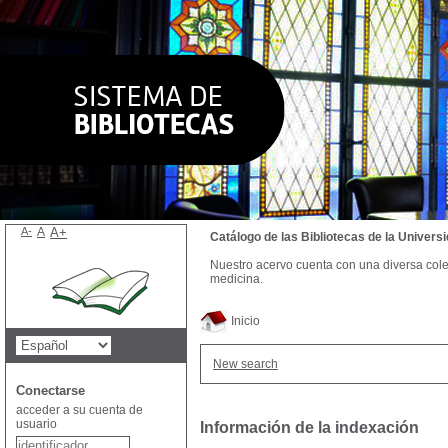
A-
A
A+
Catálogo de las Bibliotecas de la Univer
Nuestro acervo cuenta con una diversa colecc
medicina.
Inicio
New search
Conectarse
acceder a su cuenta de
usuario
Información de la indexación