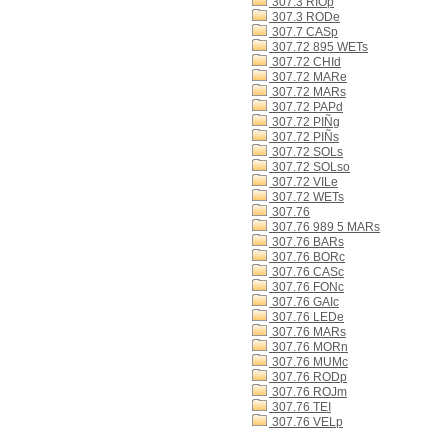
307.3 RIOp
307.3 RODe
307.7 CASp
307.72 895 WETs
307.72 CHId
307.72 MARe
307.72 MARs
307.72 PAPd
307.72 PIÑg
307.72 PIÑs
307.72 SOLs
307.72 SOLso
307.72 VILe
307.72 WETs
307.76
307.76 989 5 MARs
307.76 BARs
307.76 BORc
307.76 CASc
307.76 FONc
307.76 GAIc
307.76 LEDe
307.76 MARs
307.76 MORn
307.76 MUMc
307.76 RODp
307.76 ROJm
307.76 TEI
307.76 VELp