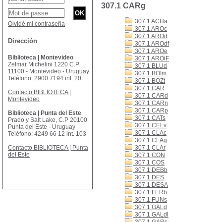
307.1 CARg
307.1 ACHa
Olvidé mi contraseña
307.1 AROc
307.1 AROd
Dirección
307.1 AROdf
307.1 AROe
Biblioteca | Montevideo
307.1 AROiF
Zelmar Michelini 1220 C.P
307.1 BLUd
11100 - Montevideo - Uruguay
307.1 BOIm
Teléfono: 2900 7194 int. 20
307.1 BOZt
307.1 CAR
Contacto BIBLIOTECA |
307.1 CARd
Montevideo
307.1 CARn
307.1 CARp
Biblioteca | Punta del Este
307.1 CATs
Prado y Salt Lake, C.P 20100
307.1 CELv
Punta del Este - Uruguay
307.1 CLAc
Teléfono: 4249 66 12 int. 103
307.1 CLAg
Contacto BIBLIOTECA | Punta
307.1 CLAr
del Este
307.1 CON
307.1 COS
307.1 DEBb
307.1 DES
307.1 DESA
307.1 FERb
307.1 FUNs
307.1 GALd
307.1 GALdl