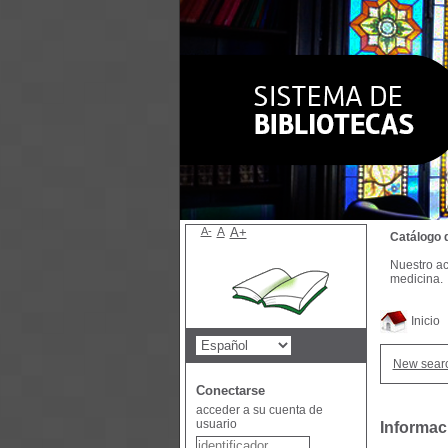
A-
A
A+
Catálogo 
Nuestro ac
medicina.
Inicio
New sear
Conectarse
acceder a su cuenta de
usuario
Informac