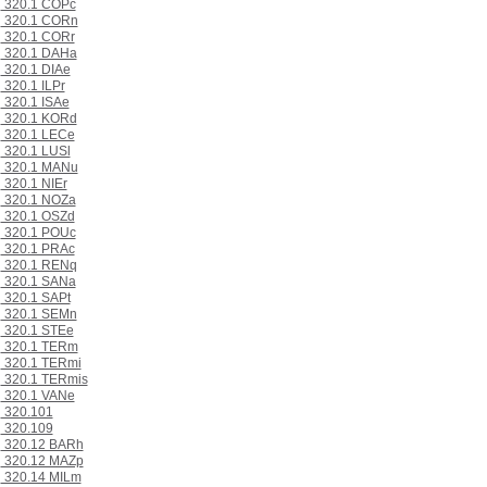
320.1 COPc
320.1 CORn
320.1 CORr
320.1 DAHa
320.1 DIAe
320.1 ILPr
320.1 ISAe
320.1 KORd
320.1 LECe
320.1 LUSl
320.1 MANu
320.1 NIEr
320.1 NOZa
320.1 OSZd
320.1 POUc
320.1 PRAc
320.1 RENq
320.1 SANa
320.1 SAPt
320.1 SEMn
320.1 STEe
320.1 TERm
320.1 TERmi
320.1 TERmis
320.1 VANe
320.101
320.109
320.12 BARh
320.12 MAZp
320.14 MILm