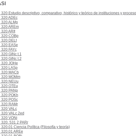
ASl
320 Estudio descriptivo, comparativo, histórico y teórico de instituciones y proceso
320 ADEc
320 ALMp
320 AREm
320 ARIt
320 COBp
320 DELt
320 EASe
320 FAYc
320 GINc t.1
320 GINc t.2
320 JOHe
320 LASp
320 MACb
320 MOMm
320 NEUu
320 OTEu
320 PANp
320 POKh
320 POSc
320 RAMr
320 VALc
320 VALc 2ed
320 VONi
320. 531 2 PARr
320.01 Ciencia Política (Filosofía y teoría)
320.01 AREe