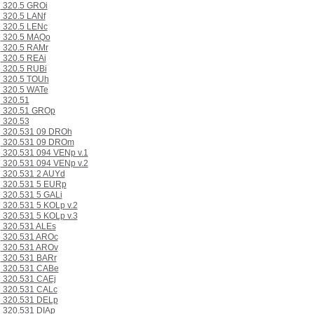
320.5 GROi
320.5 LANf
320.5 LENc
320.5 MAQo
320.5 RAMr
320.5 REAi
320.5 RUBi
320.5 TOUh
320.5 WATe
320.51
320.51 GROp
320.53
320.531 09 DROh
320.531 09 DROm
320.531 094 VENp v.1
320.531 094 VENp v.2
320.531 2 AUYd
320.531 5 EURp
320.531 5 GALi
320.531 5 KOLp v.2
320.531 5 KOLp v.3
320.531 ALEs
320.531 AROc
320.531 AROv
320.531 BARr
320.531 CABe
320.531 CAEj
320.531 CALc
320.531 DELp
320.531 DIAp