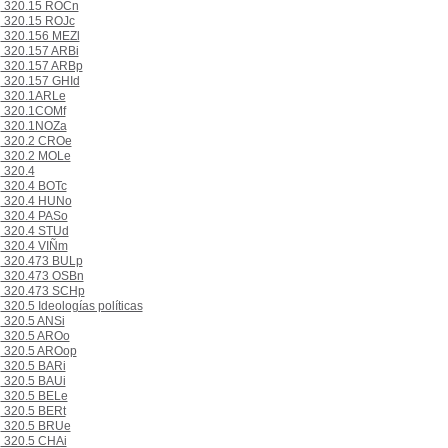
320.15 ROCn
320.15 ROJc
320.156 MEZl
320.157 ARBi
320.157 ARBp
320.157 GHId
320.1ARLe
320.1COMf
320.1NOZa
320.2 CROe
320.2 MOLe
320.4
320.4 BOTc
320.4 HUNo
320.4 PASo
320.4 STUd
320.4 VIÑm
320.473 BULp
320.473 OSBn
320.473 SCHp
320.5 Ideologías políticas
320.5 ANSi
320.5 AROo
320.5 AROop
320.5 BARi
320.5 BAUi
320.5 BELe
320.5 BERt
320.5 BRUe
320.5 CHAi