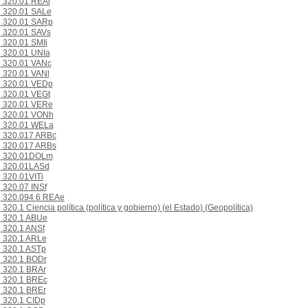
320.01 REAl
320.01 SALe
320.01 SARp
320.01 SAVs
320.01 SMIi
320.01 UNIa
320.01 VANc
320.01 VANl
320.01 VEDp
320.01 VEGt
320.01 VERe
320.01 VONh
320.01 WELa
320.017 ARBc
320.017 ARBs
320.01DOLm
320.01LASd
320.01VITi
320.07 INSf
320.094 6 REAe
320.1 Ciencia política (política y gobierno) (el Estado) (Geopolítica)
320.1 ABUe
320.1 ANSf
320.1 ARLe
320.1 ASTp
320.1 BODr
320.1 BRAr
320.1 BREc
320.1 BREr
320.1 CIDp