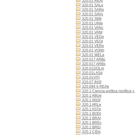
320.01 REAl
320.01 SALe
320.01 SARp
320.01 SAVs
320.01 SMIi
320.01 UNIa
320.01 VANc
320.01 VANl
320.01 VEDp
320.01 VEGt
320.01 VERe
320.01 VONh
320.01 WELa
320.017 ARBc
320.017 ARBs
320.01DOLm
320.01LASd
320.01VITi
320.07 INSf
320.094 6 REAe
320.1 Ciencia política (política y
320.1 ABUe
320.1 ANSf
320.1 ARLe
320.1 ASTp
320.1 BODr
320.1 BRAr
320.1 BREc
320.1 BREr
320.1 CIDp