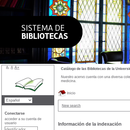
A-
A
A+
Catálogo de las Bibliotecas de la Univer
Nuestro acervo cuenta con una diversa colecc
medicina.
Inicio
New search
Conectarse
acceder a su cuenta de
usuario
Información de la indexación