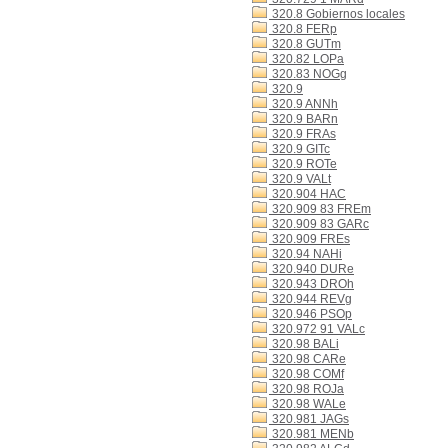
320.8 Gobiernos locales
320.8 FERp
320.8 GUTm
320.82 LOPa
320.83 NOGg
320.9
320.9 ANNh
320.9 BARn
320.9 FRAs
320.9 GITc
320.9 ROTe
320.9 VALt
320.904 HAC
320.909 83 FREm
320.909 83 GARc
320.909 FREs
320.94 NAHi
320.940 DURe
320.943 DROh
320.944 REVg
320.946 PSOp
320.972 91 VALc
320.98 BALi
320.98 CARe
320.98 COMf
320.98 ROJa
320.98 WALe
320.981 JAGs
320.981 MENb