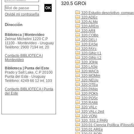
320.5 GROi
320 Estudio descriptivo, comparat
Olvidé mi contraseña
320 ADEc
320 ALMp
Dirección
320 AREm
320 ARIt
Biblioteca | Montevideo
320 COBp
Zelmar Michelini 1220 C.P
320 DELt
11100 - Montevideo - Uruguay
320 EASe
Teléfono: 2900 7194 int. 20
320 FAYc
320 GINc t.1
Contacto BIBLIOTECA |
320 GINc t.2
Montevideo
320 JOHe
320 LASp
Biblioteca | Punta del Este
320 MACb
Prado y Salt Lake, C.P 20100
320 MOMm
Punta del Este - Uruguay
320 NEUu
Teléfono: 4249 66 12 int. 103
320 OTEu
Contacto BIBLIOTECA | Punta
320 PANp
del Este
320 POKh
320 POSc
320 RAMr
320 VALc
320 VALc 2ed
320 VONi
320. 531 2 PARr
320.01 Ciencia Política (Filosofía
320.01 AREe