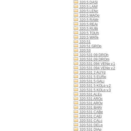
320.5 DASl
320.5 LANf
320.5 LENc
320.5 MAQo
320.5 RAMr
320.5 REAi
320.5 RUBi
320.5 TOUh
320.5 WATe
320.51
320.51 GROp
320.53
320.531 09 DROh
320.531 09 DROm
320.531 094 VENp v.1
320.531 094 VENp v.2
320.531 2 AUYd
320.531 5 EURp
320.531 5 GALi
320.531 5 KOLp v.2
320.531 5 KOLp v.3
320.531 ALEs
320.531 AROc
320.531 AROv
320.531 BARr
320.531 CABe
320.531 CAEj
320.531 CALc
320.531 DELp
320.531 DIAp