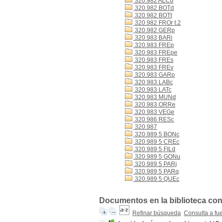
320.982 ALCd
320.982 BOTd
320.982 BOTt
320.982 FROr t.2
320.982 GERp
320.983 BARi
320.983 FREp
320.983 FREpe
320.983 FREs
320.983 FREv
320.983 GARp
320.983 LABc
320.983 LATc
320.983 MUNd
320.983 ORRe
320.983 VEGe
320.986 RESc
320.987
320.989 5 BONc
320.989 5 CREc
320.989 5 FILd
320.989 5 GONu
320.989 5 PARj
320.989 5 PARq
320.989 5 QUEc
Documentos en la biblioteca con 
Refinar búsqueda
Consulta a fu