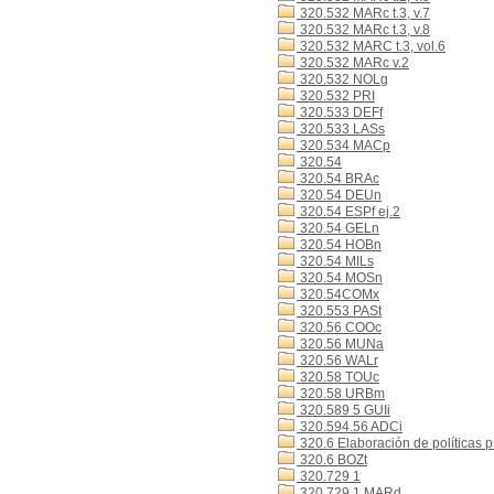
320.532 MARc t.3, v.7
320.532 MARc t.3, v.8
320.532 MARC t.3, vol.6
320.532 MARc v.2
320.532 NOLg
320.532 PRI
320.533 DEFf
320.533 LASs
320.534 MACp
320.54
320.54 BRAc
320.54 DEUn
320.54 ESPf ej.2
320.54 GELn
320.54 HOBn
320.54 MILs
320.54 MOSn
320.54COMx
320.553 PASt
320.56 COOc
320.56 MUNa
320.56 WALr
320.58 TOUc
320.58 URBm
320.589 5 GUIi
320.594.56 ADCi
320.6 Elaboración de políticas p
320.6 BOZt
320.729 1
320.729 1 MARd