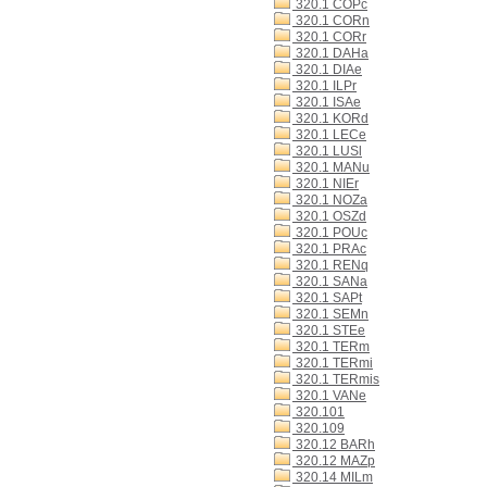
320.1 COPc
320.1 CORn
320.1 CORr
320.1 DAHa
320.1 DIAe
320.1 ILPr
320.1 ISAe
320.1 KORd
320.1 LECe
320.1 LUSl
320.1 MANu
320.1 NIEr
320.1 NOZa
320.1 OSZd
320.1 POUc
320.1 PRAc
320.1 RENq
320.1 SANa
320.1 SAPt
320.1 SEMn
320.1 STEe
320.1 TERm
320.1 TERmi
320.1 TERmis
320.1 VANe
320.101
320.109
320.12 BARh
320.12 MAZp
320.14 MILm