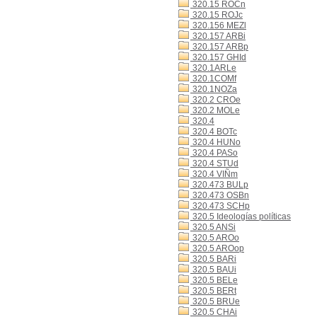
320.15 ROCn
320.15 ROJc
320.156 MEZl
320.157 ARBi
320.157 ARBp
320.157 GHId
320.1ARLe
320.1COMf
320.1NOZa
320.2 CROe
320.2 MOLe
320.4
320.4 BOTc
320.4 HUNo
320.4 PASo
320.4 STUd
320.4 VIÑm
320.473 BULp
320.473 OSBn
320.473 SCHp
320.5 Ideologías políticas
320.5 ANSi
320.5 AROo
320.5 AROop
320.5 BARi
320.5 BAUi
320.5 BELe
320.5 BERt
320.5 BRUe
320.5 CHAi