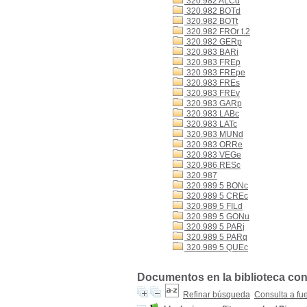
320.982 ALCd
320.982 BOTd
320.982 BOTt
320.982 FROr t.2
320.982 GERp
320.983 BARi
320.983 FREp
320.983 FREpe
320.983 FREs
320.983 FREv
320.983 GARp
320.983 LABc
320.983 LATc
320.983 MUNd
320.983 ORRe
320.983 VEGe
320.986 RESc
320.987
320.989 5 BONc
320.989 5 CREc
320.989 5 FILd
320.989 5 GONu
320.989 5 PARj
320.989 5 PARq
320.989 5 QUEc
Documentos en la biblioteca con 
Refinar búsqueda
Consulta a fu