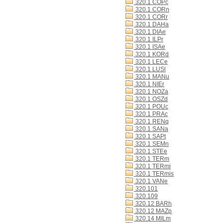
320.1 COPc
320.1 CORn
320.1 CORr
320.1 DAHa
320.1 DIAe
320.1 ILPr
320.1 ISAe
320.1 KORd
320.1 LECe
320.1 LUSl
320.1 MANu
320.1 NIEr
320.1 NOZa
320.1 OSZd
320.1 POUc
320.1 PRAc
320.1 RENq
320.1 SANa
320.1 SAPt
320.1 SEMn
320.1 STEe
320.1 TERm
320.1 TERmi
320.1 TERmis
320.1 VANe
320.101
320.109
320.12 BARh
320.12 MAZp
320.14 MILm