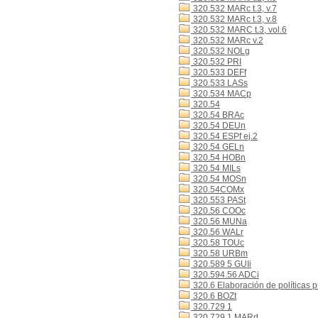
320.532 MARc t.3, v.7
320.532 MARc t.3, v.8
320.532 MARC t.3, vol.6
320.532 MARc v.2
320.532 NOLg
320.532 PRI
320.533 DEFf
320.533 LASs
320.534 MACp
320.54
320.54 BRAc
320.54 DEUn
320.54 ESPf ej.2
320.54 GELn
320.54 HOBn
320.54 MILs
320.54 MOSn
320.54COMx
320.553 PASt
320.56 COOc
320.56 MUNa
320.56 WALr
320.58 TOUc
320.58 URBm
320.589 5 GUIi
320.594.56 ADCi
320.6 Elaboración de políticas p
320.6 BOZt
320.729 1
320.729 1 MARd