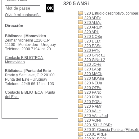
320.5 ANSi
320 Estudio descriptivo, comparat
Olvidé mi contraseña
320 ADEc
320 ALMp
Dirección
320 AREm
320 ARIt
Biblioteca | Montevideo
320 COBp
Zelmar Michelini 1220 C.P
320 DELt
11100 - Montevideo - Uruguay
320 EASe
Teléfono: 2900 7194 int. 20
320 FAYc
320 GINc t.1
Contacto BIBLIOTECA |
320 GINc t.2
Montevideo
320 JOHe
320 LASp
Biblioteca | Punta del Este
320 MACb
Prado y Salt Lake, C.P 20100
320 MOMm
Punta del Este - Uruguay
320 NEUu
Teléfono: 4249 66 12 int. 103
320 OTEu
Contacto BIBLIOTECA | Punta
320 PANp
del Este
320 POKh
320 POSc
320 RAMr
320 VALc
320 VALc 2ed
320 VONi
320. 531 2 PARr
320.01 Ciencia Política (Filosofía
320.01 AREe