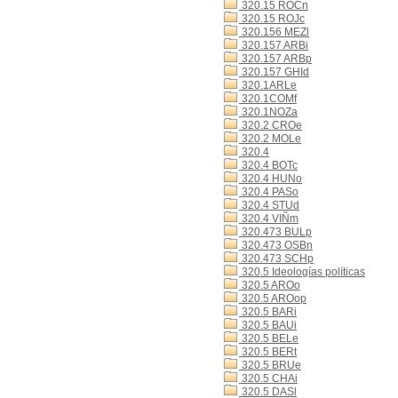
320.15 ROCn
320.15 ROJc
320.156 MEZl
320.157 ARBi
320.157 ARBp
320.157 GHId
320.1ARLe
320.1COMf
320.1NOZa
320.2 CROe
320.2 MOLe
320.4
320.4 BOTc
320.4 HUNo
320.4 PASo
320.4 STUd
320.4 VIÑm
320.473 BULp
320.473 OSBn
320.473 SCHp
320.5 Ideologías políticas
320.5 AROo
320.5 AROop
320.5 BARi
320.5 BAUi
320.5 BELe
320.5 BERt
320.5 BRUe
320.5 CHAi
320.5 DASl