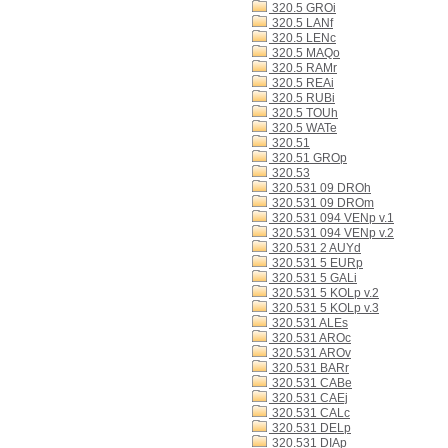
320.5 GROi
320.5 LANf
320.5 LENc
320.5 MAQo
320.5 RAMr
320.5 REAi
320.5 RUBi
320.5 TOUh
320.5 WATe
320.51
320.51 GROp
320.53
320.531 09 DROh
320.531 09 DROm
320.531 094 VENp v.1
320.531 094 VENp v.2
320.531 2 AUYd
320.531 5 EURp
320.531 5 GALi
320.531 5 KOLp v.2
320.531 5 KOLp v.3
320.531 ALEs
320.531 AROc
320.531 AROv
320.531 BARr
320.531 CABe
320.531 CAEj
320.531 CALc
320.531 DELp
320.531 DIAp