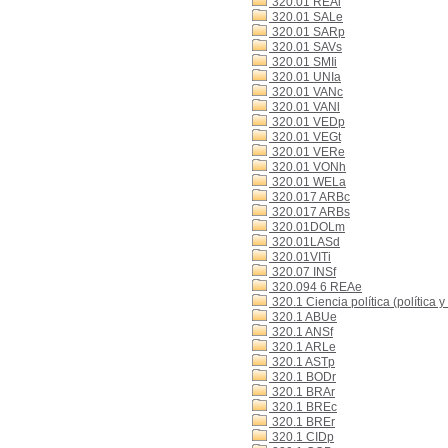
320.01 REAl
320.01 SALe
320.01 SARp
320.01 SAVs
320.01 SMIi
320.01 UNIa
320.01 VANc
320.01 VANl
320.01 VEDp
320.01 VEGt
320.01 VERe
320.01 VONh
320.01 WELa
320.017 ARBc
320.017 ARBs
320.01DOLm
320.01LASd
320.01VITi
320.07 INSf
320.094 6 REAe
320.1 Ciencia política (política y
320.1 ABUe
320.1 ANSf
320.1 ARLe
320.1 ASTp
320.1 BODr
320.1 BRAr
320.1 BREc
320.1 BREr
320.1 CIDp