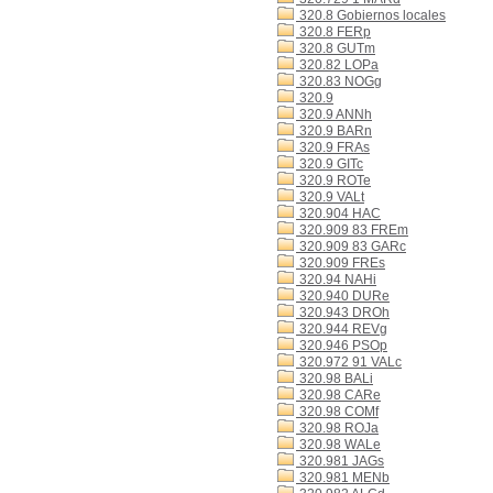
320.8 Gobiernos locales
320.8 FERp
320.8 GUTm
320.82 LOPa
320.83 NOGg
320.9
320.9 ANNh
320.9 BARn
320.9 FRAs
320.9 GITc
320.9 ROTe
320.9 VALt
320.904 HAC
320.909 83 FREm
320.909 83 GARc
320.909 FREs
320.94 NAHi
320.940 DURe
320.943 DROh
320.944 REVg
320.946 PSOp
320.972 91 VALc
320.98 BALi
320.98 CARe
320.98 COMf
320.98 ROJa
320.98 WALe
320.981 JAGs
320.981 MENb