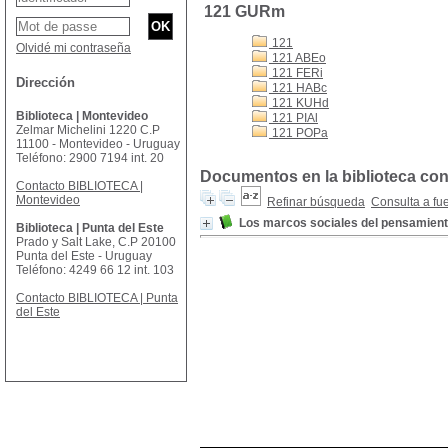
121 GURm
121
Olvidé mi contraseña
121 ABEo
121 FERi
Dirección
121 HABc
121 KUHd
Biblioteca | Montevideo
121 PIAl
Zelmar Michelini 1220 C.P
121 POPa
11100 - Montevideo - Uruguay
Teléfono: 2900 7194 int. 20
Documentos en la biblioteca con
Contacto BIBLIOTECA |
Montevideo
Refinar búsqueda
Consulta a fu
Los marcos sociales del pensamien
Biblioteca | Punta del Este
Prado y Salt Lake, C.P 20100
Punta del Este - Uruguay
Teléfono: 4249 66 12 int. 103
Contacto BIBLIOTECA | Punta
del Este