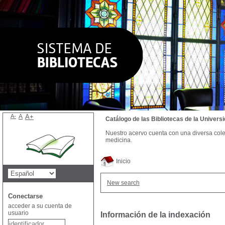
A-
A
A+
Catálogo de las Bibliotecas de la Univer
Nuestro acervo cuenta con una diversa colecc
medicina.
Inicio
New search
Conectarse
acceder a su cuenta de
usuario
Información de la indexación