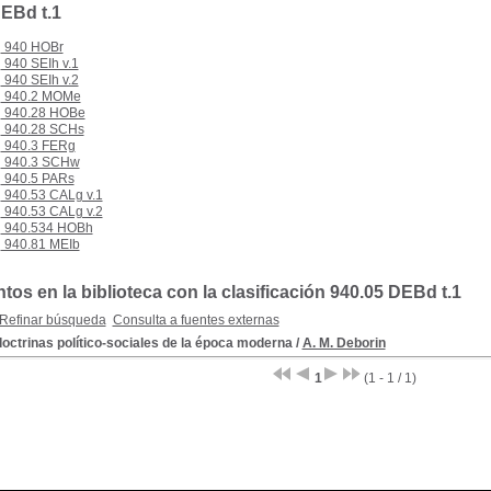
EBd t.1
940 HOBr
940 SEIh v.1
940 SEIh v.2
940.2 MOMe
940.28 HOBe
940.28 SCHs
940.3 FERg
940.3 SCHw
940.5 PARs
940.53 CALg v.1
940.53 CALg v.2
940.534 HOBh
940.81 MEIb
os en la biblioteca con la clasificación 940.05 DEBd t.1
Refinar búsqueda
Consulta a fuentes externas
octrinas político-sociales de la época moderna
/
A. M. Deborin
1
(1 - 1 / 1)