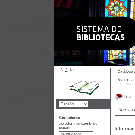
A-
A
A+
Catálogo 
Nuestro ac
medicina.
Inicio
New sear
Conectarse
acceder a su cuenta de
usuario
Informac