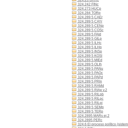
324.23 ORRc
324.242 FINc
324.273 HUCp
324.284 TORp
324.289 5 CAEr
324.289 5 CAYr
324.289 5 CENp
324.289 5 COSc
324.289 5 FAId
324.289 5 GILp
324.289 5 ILHc
324.289 5 ILHp
324.289 5 INSp
324.289 5 KOSl
324.289 5 MIEd
324.289 5 OLIh
324.289 5 PANu
324.289 5 PAOc
324.289 5 PAPd
324.289 5 PRIn
324.289 5 RAMd
324.289 5 RIAp v.2
324.289 5 RILpb
324.289 5 RILpc
324.289 5 RILpi
324.289 5 SEMp
324.289 5 TERp
324.2895 MARs ej.2
324.2895 PERc
324.6 El proceso político (sistem