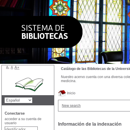
A-
A
A+
Catálogo de las Bibliotecas de la Univer
Nuestro acervo cuenta con una diversa colecc
medicina.
Inicio
New search
Conectarse
acceder a su cuenta de
usuario
Información de la indexación