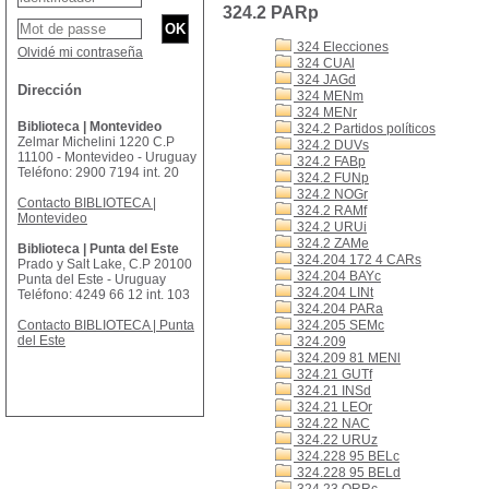
324.2 PARp
324 Elecciones
Olvidé mi contraseña
324 CUAl
324 JAGd
Dirección
324 MENm
324 MENr
Biblioteca | Montevideo
324.2 Partidos políticos
Zelmar Michelini 1220 C.P
324.2 DUVs
11100 - Montevideo - Uruguay
324.2 FABp
Teléfono: 2900 7194 int. 20
324.2 FUNp
324.2 NOGr
Contacto BIBLIOTECA |
324.2 RAMf
Montevideo
324.2 URUi
324.2 ZAMe
Biblioteca | Punta del Este
324.204 172 4 CARs
Prado y Salt Lake, C.P 20100
324.204 BAYc
Punta del Este - Uruguay
324.204 LINt
Teléfono: 4249 66 12 int. 103
324.204 PARa
Contacto BIBLIOTECA | Punta
324.205 SEMc
del Este
324.209
324.209 81 MENl
324.21 GUTf
324.21 INSd
324.21 LEOr
324.22 NAC
324.22 URUz
324.228 95 BELc
324.228 95 BELd