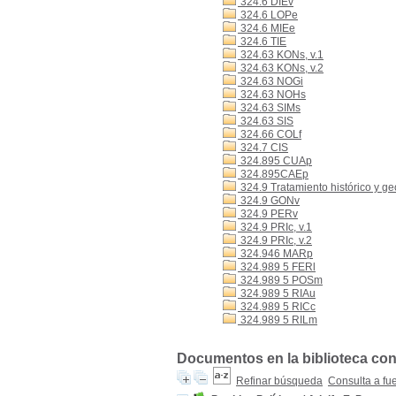
324.6 DIEv
324.6 LOPe
324.6 MIEe
324.6 TIE
324.63 KONs, v.1
324.63 KONs, v.2
324.63 NOGi
324.63 NOHs
324.63 SIMs
324.63 SIS
324.66 COLf
324.7 CIS
324.895 CUAp
324.895CAEp
324.9 Tratamiento histórico y ge
324.9 GONv
324.9 PERv
324.9 PRIc, v.1
324.9 PRIc, v.2
324.946 MARp
324.989 5 FERl
324.989 5 POSm
324.989 5 RIAu
324.989 5 RICc
324.989 5 RILm
Documentos en la biblioteca con 
Refinar búsqueda
Consulta a fu