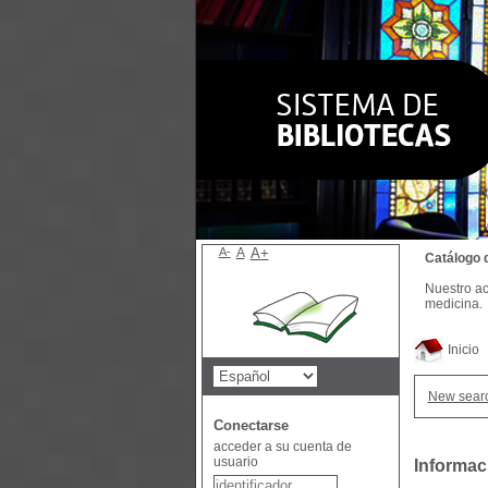
A-
A
A+
Catálogo 
Nuestro ac
medicina.
Inicio
New sear
Conectarse
acceder a su cuenta de
usuario
Informac