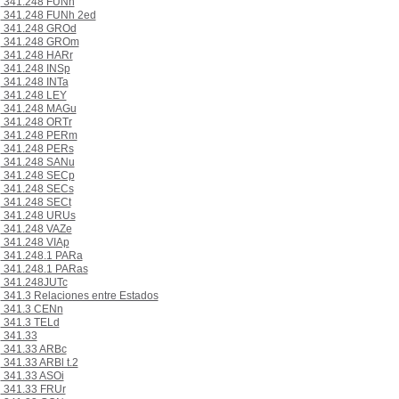
341.248 FUNh
341.248 FUNh 2ed
341.248 GROd
341.248 GROm
341.248 HARr
341.248 INSp
341.248 INTa
341.248 LEY
341.248 MAGu
341.248 ORTr
341.248 PERm
341.248 PERs
341.248 SANu
341.248 SECp
341.248 SECs
341.248 SECt
341.248 URUs
341.248 VAZe
341.248 VIAp
341.248.1 PARa
341.248.1 PARas
341.248JUTc
341.3 Relaciones entre Estados
341.3 CENn
341.3 TELd
341.33
341.33 ARBc
341.33 ARBl t.2
341.33 ASOi
341.33 FRUr