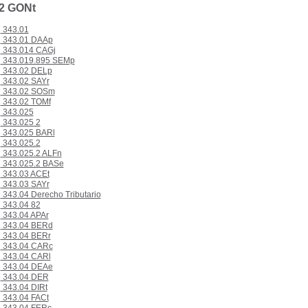
.2 GONt
343.01
343.01 DAAp
343.014 CAGj
343.019.895 SEMp
343.02 DELp
343.02 SAYr
343.02 SOSm
343.02 TOMf
343.025
343.025 2
343.025 BARl
343.025.2
343.025.2 ALFn
343.025.2 BASe
343.03 ACEt
343.03 SAYr
343.04 Derecho Tributario
343.04 82
343.04 APAr
343.04 BERd
343.04 BERr
343.04 CARc
343.04 CARl
343.04 DEAe
343.04 DER
343.04 DIRt
343.04 FACt