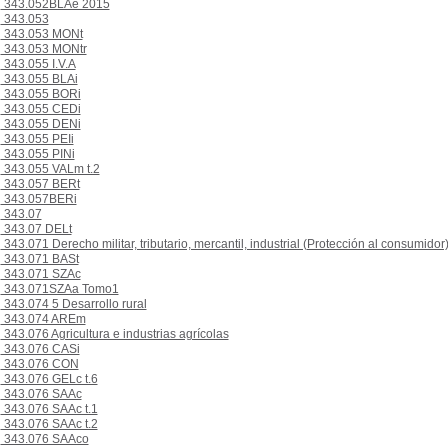
343.052BLAe 2015
343.053
343.053 MONt
343.053 MONtr
343.055 I.V.A
343.055 BLAi
343.055 BORi
343.055 CEDi
343.055 DENi
343.055 PEIi
343.055 PINi
343.055 VALm t.2
343.057 BERt
343.057BERi
343.07
343.07 DELt
343.071 Derecho militar, tributario, mercantil, industrial (Protección al consumidor
343.071 BASt
343.071 SZAc
343.071SZAa Tomo1
343.074 5 Desarrollo rural
343.074 AREm
343.076 Agricultura e industrias agrícolas
343.076 CASi
343.076 CON
343.076 GELc t.6
343.076 SAAc
343.076 SAAc t.1
343.076 SAAc t.2
343.076 SAAco