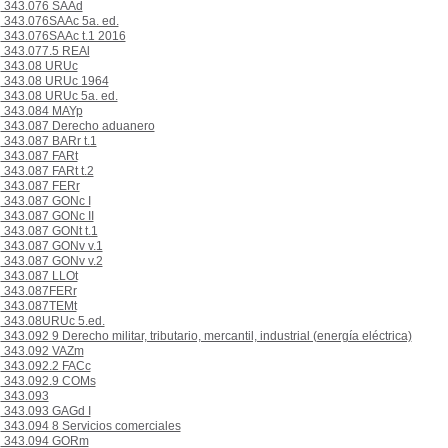
343.076 SAAd
343.076SAAc 5a. ed.
343.076SAAc t.1 2016
343.077.5 REAl
343.08 URUc
343.08 URUc 1964
343.08 URUc 5a. ed.
343.084 MAYp
343.087 Derecho aduanero
343.087 BARr t.1
343.087 FARt
343.087 FARt t.2
343.087 FERr
343.087 GONc I
343.087 GONc II
343.087 GONt t.1
343.087 GONv v.1
343.087 GONv v.2
343.087 LLOt
343.087FERr
343.087TEMt
343.08URUc 5.ed.
343.092 9 Derecho militar, tributario, mercantil, industrial (energía eléctrica)
343.092 VAZm
343.092.2 FACc
343.092.9 COMs
343.093
343.093 GAGd I
343.094 8 Servicios comerciales
343.094 GORm