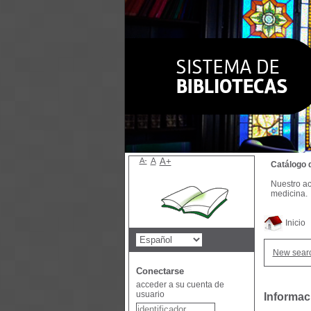
A-
A
A+
Catálogo 
Nuestro ac
medicina.
Inicio
New sear
Conectarse
acceder a su cuenta de
usuario
Informac