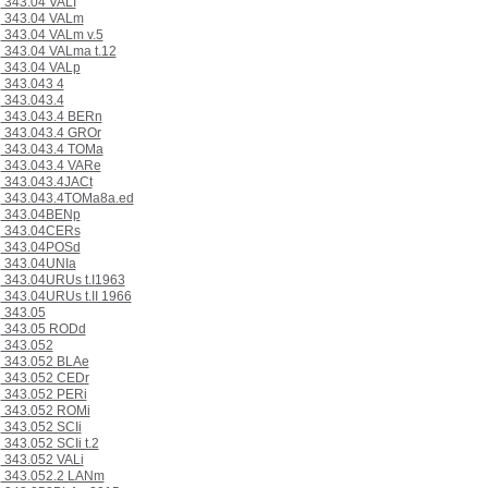
343.04 VALI
343.04 VALm
343.04 VALm v.5
343.04 VALma t.12
343.04 VALp
343.043 4
343.043.4
343.043.4 BERn
343.043.4 GROr
343.043.4 TOMa
343.043.4 VARe
343.043.4JACt
343.043.4TOMa8a.ed
343.04BENp
343.04CERs
343.04POSd
343.04UNIa
343.04URUs t.I1963
343.04URUs t.II 1966
343.05
343.05 RODd
343.052
343.052 BLAe
343.052 CEDr
343.052 PERi
343.052 ROMi
343.052 SCIi
343.052 SCIi t.2
343.052 VALi
343.052.2 LANm