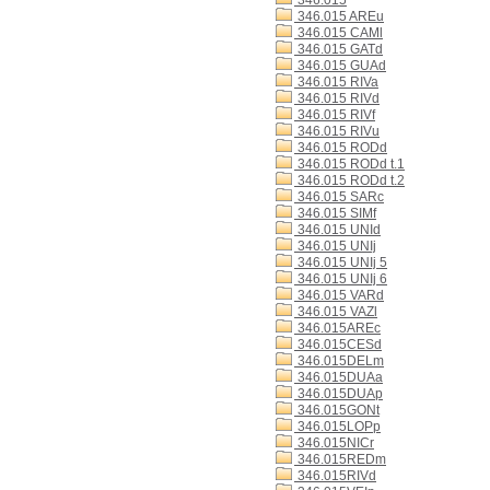
346.015
346.015 AREu
346.015 CAMl
346.015 GATd
346.015 GUAd
346.015 RIVa
346.015 RIVd
346.015 RIVf
346.015 RIVu
346.015 RODd
346.015 RODd t.1
346.015 RODd t.2
346.015 SARc
346.015 SIMf
346.015 UNId
346.015 UNIj
346.015 UNIj 5
346.015 UNIj 6
346.015 VARd
346.015 VAZl
346.015AREc
346.015CESd
346.015DELm
346.015DUAa
346.015DUAp
346.015GONt
346.015LOPp
346.015NICr
346.015REDm
346.015RIVd