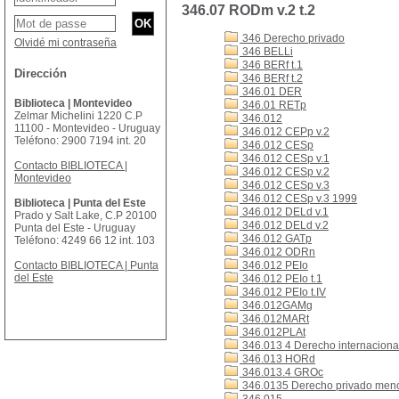
346.07 RODm v.2 t.2
346 Derecho privado
Olvidé mi contraseña
346 BELLi
346 BERf t.1
Dirección
346 BERf t.2
346.01 DER
Biblioteca | Montevideo
346.01 RETp
Zelmar Michelini 1220 C.P
346.012
11100 - Montevideo - Uruguay
346.012 CEPp v.2
Teléfono: 2900 7194 int. 20
346.012 CESp
346.012 CESp v.1
Contacto BIBLIOTECA |
346.012 CESp v.2
Montevideo
346.012 CESp v.3
346.012 CESp v.3 1999
Biblioteca | Punta del Este
346.012 DELd v.1
Prado y Salt Lake, C.P 20100
346.012 DELd v.2
Punta del Este - Uruguay
346.012 GATp
Teléfono: 4249 66 12 int. 103
346.012 ODRn
Contacto BIBLIOTECA | Punta
346.012 PEIo
del Este
346.012 PEIo t.1
346.012 PEIo t.IV
346.012GAMg
346.012MARt
346.012PLAt
346.013 4 Derecho internacional
346.013 HORd
346.013.4 GROc
346.0135 Derecho privado men