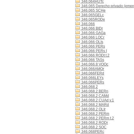
346.064HUTc
346.065 Derecho privado (empr
346.065 SCHe
346.065GELc
346.065RODe
346.066
346.066 BIDr
346.066 GAGa
346.066 LOCr
346.066 OLIs
346.066 PERs
346.066 PERs I
346.066 RODt t.2
346.066 TASs
346.066.8 VOOc
346.066AMOr
346.066FERd
346.066LEYs
346.066PERs
346.068 2
346.068.2 BERn
346.068.2 CAMd
346.068.2 CUAd v.1
346.068.2 MARd
346.068.2 OLIr
346.068.2 PERm
346.068.2 PERm t.2
346.068.2 RODr
346.068.2 SOC
346.068PERc