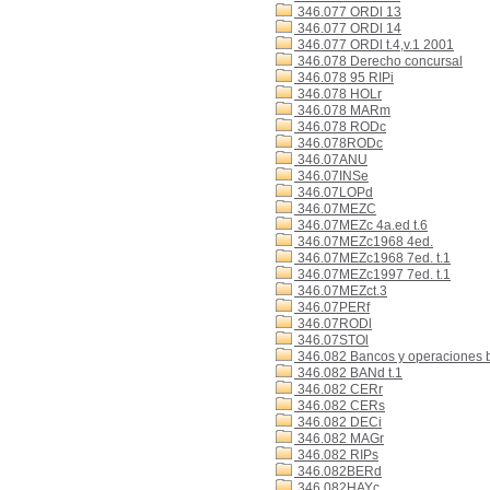
346.077 ORDl 13
346.077 ORDl 14
346.077 ORDl t.4,v.1 2001
346.078 Derecho concursal
346.078 95 RIPi
346.078 HOLr
346.078 MARm
346.078 RODc
346.078RODc
346.07ANU
346.07INSe
346.07LOPd
346.07MEZC
346.07MEZc 4a.ed t.6
346.07MEZc1968 4ed.
346.07MEZc1968 7ed. t.1
346.07MEZc1997 7ed. t.1
346.07MEZct.3
346.07PERf
346.07RODl
346.07STOl
346.082 Bancos y operaciones 
346.082 BANd t.1
346.082 CERr
346.082 CERs
346.082 DECi
346.082 MAGr
346.082 RIPs
346.082BERd
346.082HAYc