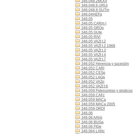
346.048.2MOUl
346.048.6 URUi
346.048.8 GUTm
346.04HEFq
346.05
346.05 CARm I
346.05 GROo
346.05 GUIe
346.05 RIVl
346.05 VAZt t.2
346.05 VAZt t.2 1968
346.05 VAZt t.3
346.05 VAZt t.4
346.05 VAZt t.7
346.052 Herencia y sucesión
346.052 CARl
346.052 CESp
346.052 LAGp
346.052 VAZp
346.052 VAZt t.6
346.059 Fideicomiso y sindicos
346.059 CAFc
346.059 MACa
346.059 MACa 2005
346.059 ORDf
346.06
346.06 AAVp
346.06 BUGa
346.06 FIGe
346.064 LANc