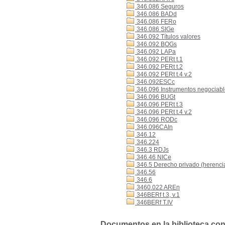
346.086 Seguros
346.086 BADd
346.086 FERo
346.086 SIGe
346.092 Títulos valores
346.092 BOGs
346.092 LAPa
346.092 PERt t.1
346.092 PERt t.2
346.092 PERt t.4 v.2
346.092ESCc
346.096 Instrumentos negociables
346.096 BUGt
346.096 PERt t.3
346.096 PERt t.4 v.2
346.096 RODc
346.096CAIn
346.12
346.224
346.3 RDJs
346.46 NICe
346.5 Derecho privado (herencia,
346.56
346.6
3460.022 AREn
346BERf t.3, v.1
346BERf T.IV
Documentos en la biblioteca con 