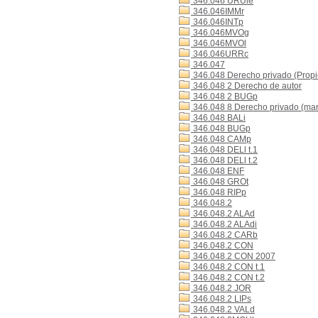
346.046 URUle
346.046IMMr
346.046INTp
346.046MVOg
346.046MVOl
346.046URRc
346.047
346.048 Derecho privado (Propi
346.048 2 Derecho de autor
346.048 2 BUGp
346.048 8 Derecho privado (mar
346.048 BALi
346.048 BUGp
346.048 CAMp
346.048 DELl t.1
346.048 DELl t.2
346.048 ENF
346.048 GROt
346.048 RIPp
346.048.2
346.048.2 ALAd
346.048.2 ALAdi
346.048.2 CARb
346.048.2 CON
346.048.2 CON 2007
346.048.2 CON t.1
346.048.2 CON t.2
346.048.2 JOR
346.048.2 LIPs
346.048.2 VALd