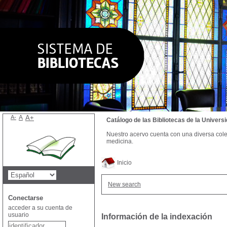
A-
A
A+
Catálogo de las Bibliotecas de la Univer
Nuestro acervo cuenta con una diversa colecc
medicina.
Inicio
New search
Conectarse
acceder a su cuenta de
usuario
Información de la indexación