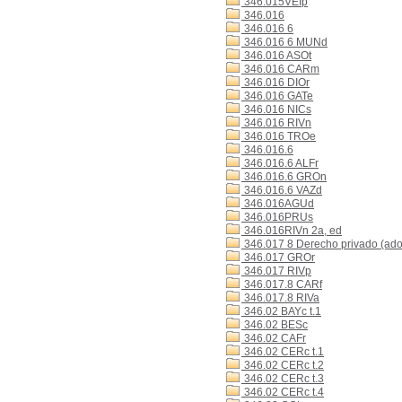
346.015VEIp
346.016
346.016 6
346.016 6 MUNd
346.016 ASOt
346.016 CARm
346.016 DIOr
346.016 GATe
346.016 NICs
346.016 RIVn
346.016 TROe
346.016.6
346.016.6 ALFr
346.016.6 GROn
346.016.6 VAZd
346.016AGUd
346.016PRUs
346.016RIVn 2a, ed
346.017 8 Derecho privado (ado
346.017 GROr
346.017 RIVp
346.017.8 CARf
346.017.8 RIVa
346.02 BAYc t.1
346.02 BESc
346.02 CAFr
346.02 CERc t.1
346.02 CERc t.2
346.02 CERc t.3
346.02 CERc t.4