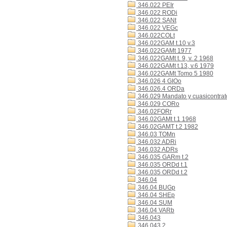
346.022 PEIr
346.022 RODi
346.022 SANt
346.022 VEGc
346.022COLt
346.022GAM t.10 v.3
346.022GAMt 1977
346.022GAMt t. 9, v. 2 1968
346.022GAMt t.13, v.6 1979
346.022GAMt Tomo 5 1980
346.026 4 GIOo
346.026.4 ORDa
346.029 Mandato y cuasicontrat
346.029 CORo
346.02FORr
346.02GAMt t.1 1968
346.02GAMT t.2 1982
346.03 TOMn
346.032 ADRi
346.032 ADRs
346.035 GARm t.2
346.035 ORDd t.1
346.035 ORDd t.2
346.04
346.04 BUGp
346.04 SHEp
346.04 SUM
346.04 VARb
346.043
346.043 2