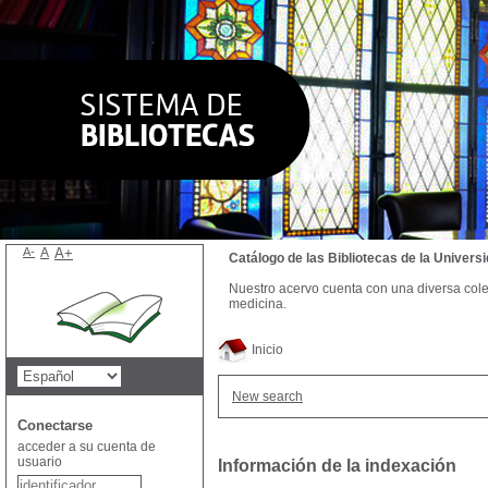
A-
A
A+
Catálogo de las Bibliotecas de la Univer
Nuestro acervo cuenta con una diversa colecc
medicina.
Inicio
New search
Conectarse
acceder a su cuenta de
usuario
Información de la indexación