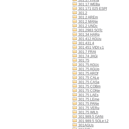
301.17 PARa
301.17 WEBa
301.171 025 ESPf
301.2
301.2 AREm
301.2 MANe
301.2 UNDc
301.2983 SOTc
301.34 HARp
301.412 AGUu
301.431.4
301.451 VIDt v.1
301.7 FRAt
301.74 JAGi
301.75
301.75 AGUc
301.75 AGUp
301.75 AROf
301.75 CALp
301.75 CASa
301.75 COBm
301.75 CONe
301.75 LAEs
301.75 LEme
301.75 PANe
301.75 VERu
301.75 WILh
301.989.5 GANi
301.989.5 SOLe t.2
301AGUs