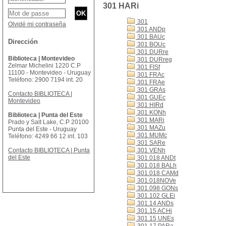
301 HARi
301
Olvidé mi contraseña
301 ANDp
301 BAUc
Dirección
301 BOUc
301 DURre
Biblioteca | Montevideo
301 DURreg
Zelmar Michelini 1220 C.P
301 FISf
11100 - Montevideo - Uruguay
301 FRAc
Teléfono: 2900 7194 int. 20
301 FRAe
301 GRAs
Contacto BIBLIOTECA |
301 GUEc
Montevideo
301 HIRd
301 KONh
Biblioteca | Punta del Este
301 MARi
Prado y Salt Lake, C.P 20100
301 MAZu
Punta del Este - Uruguay
301 MUMc
Teléfono: 4249 66 12 int. 103
301 SARe
Contacto BIBLIOTECA | Punta
301 VENh
del Este
301.018 ANDt
301.018 BALh
301.018 CAMd
301.018NOVe
301.098 GONs
301.102 GLEi
301.14 ANDs
301.15 ACHi
301.15 UNEs