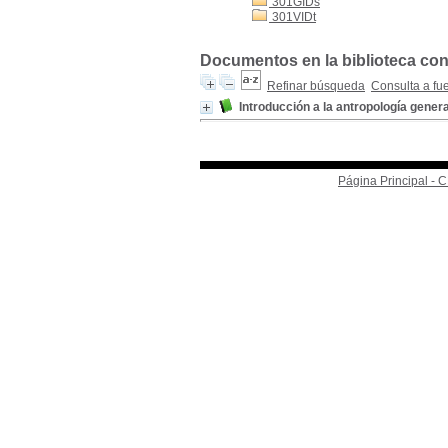
301GIDs
301VIDt
Documentos en la biblioteca con 
Refinar búsqueda
Consulta a fu
Introducción a la antropología genera
Página Principal -