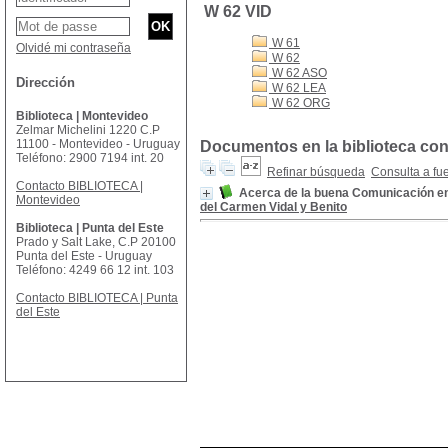
W 62 VID
W 61
Olvidé mi contraseña
W 62
W 62 ASO
Dirección
W 62 LEA
W 62 ORG
Biblioteca | Montevideo
Zelmar Michelini 1220 C.P
11100 - Montevideo - Uruguay
Documentos en la biblioteca con 
Teléfono: 2900 7194 int. 20
Refinar búsqueda
Consulta a fu
Contacto BIBLIOTECA |
Acerca de la buena Comunicación en
Montevideo
del Carmen Vidal y Benito
Biblioteca | Punta del Este
Prado y Salt Lake, C.P 20100
Punta del Este - Uruguay
Teléfono: 4249 66 12 int. 103
Contacto BIBLIOTECA | Punta
del Este