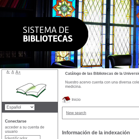
A-
A
A+
Catálogo de las Bibliotecas de la Univer
Nuestro acervo cuenta con una diversa colecc
medicina.
Inicio
New search
Conectarse
acceder a su cuenta de
usuario
Información de la indexación