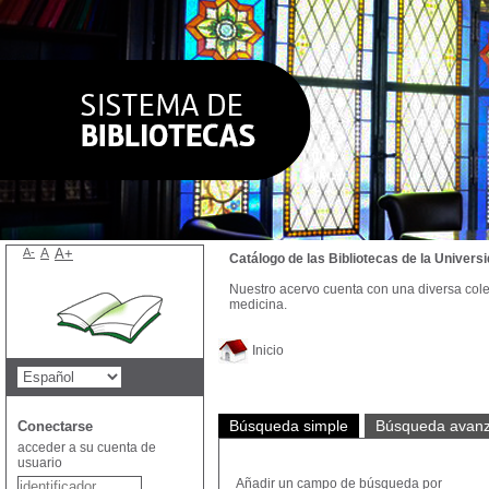
A-
A
A+
Catálogo de las Bibliotecas de la Univer
Nuestro acervo cuenta con una diversa colecc
medicina.
Inicio
Búsqueda simple
Búsqueda avan
Conectarse
acceder a su cuenta de
usuario
Añadir un campo de búsqueda por