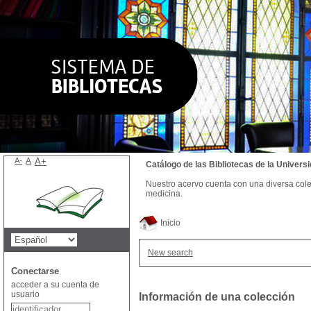
A-
A
A+
Catálogo de las Bibliotecas de la Univer
Nuestro acervo cuenta con una diversa colecc
medicina.
Inicio
New search
Conectarse
acceder a su cuenta de
usuario
Información de una colección