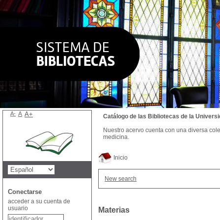
A-
A
A+
Catálogo de las Bibliotecas de la Univer
Nuestro acervo cuenta con una diversa colecc
medicina.
Inicio
New search
Conectarse
acceder a su cuenta de
usuario
Materias