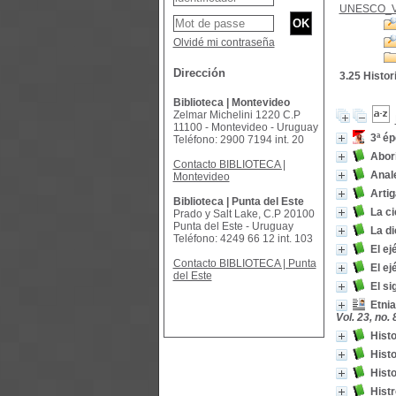
UNESCO_
Olvidé mi contraseña
Dirección
3.25 Histor
Biblioteca | Montevideo
Zelmar Michelini 1220 C.P
11100 - Montevideo - Uruguay
3ª ép
Teléfono: 2900 7194 int. 20
Abor
Contacto BIBLIOTECA |
Anal
Montevideo
Artig
Biblioteca | Punta del Este
La ci
Prado y Salt Lake, C.P 20100
Punta del Este - Uruguay
La di
Teléfono: 4249 66 12 int. 103
El ej
Contacto BIBLIOTECA | Punta
El ej
del Este
El si
Etnia
Vol. 23, no.
Histo
Histo
Histo
Histr