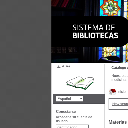
A-
A
A+
Catálogo 
Nuestro ac
medicina.
Inicio
New sear
Conectarse
acceder a su cuenta de
usuario
Materias