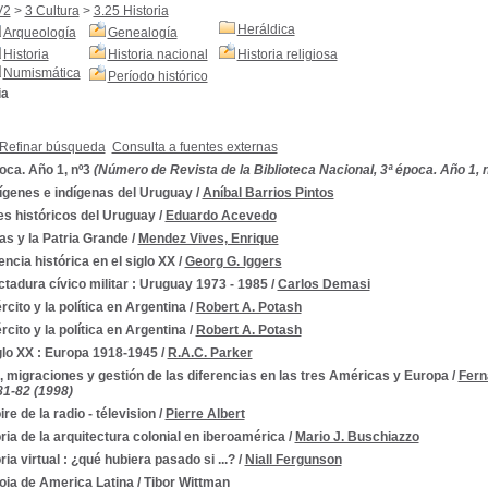
V2
>
3 Cultura
>
3.25 Historia
Heráldica
Arqueología
Genealogía
Historia
Historia nacional
Historia religiosa
Numismática
Período histórico
ia
Refinar búsqueda
Consulta a fuentes externas
oca. Año 1, nº3
(Número de Revista de la Biblioteca Nacional, 3ª época. Año 1, n
ígenes e indígenas del Uruguay
/
Aníbal Barrios Pintos
es históricos del Uruguay
/
Eduardo Acevedo
as y la Patria Grande
/
Mendez Vives, Enrique
encia histórica en el siglo XX
/
Georg G. Iggers
ctadura cívico militar : Uruguay 1973 - 1985
/
Carlos Demasi
ército y la política en Argentina
/
Robert A. Potash
ército y la política en Argentina
/
Robert A. Potash
glo XX : Europa 1918-1945
/
R.A.C. Parker
, migraciones y gestión de las diferencias en las tres Américas y Europa
/
Fern
 81-82 (1998)
ire de la radio - télevision
/
Pierre Albert
ria de la arquitectura colonial en iberoamérica
/
Mario J. Buschiazzo
ria virtual : ¿qué hubiera pasado si ...?
/
Niall Fergunson
oia de America Latina
/
Tibor Wittman