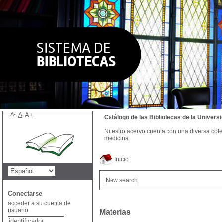
A-
A
A+
Catálogo de las Bibliotecas de la Univer
Nuestro acervo cuenta con una diversa colecc
medicina.
Inicio
New search
Conectarse
acceder a su cuenta de
usuario
Materias