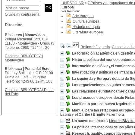
UNESCO_V2
>
7 Países y agrupaciones de 
Europa
Ver también:
Olvidé mi contraseña
Arte europeo
Cultura europea
Dirección
Historia europea
Literatura europea
Biblioteca | Montevideo
Zelmar Michelini 1220 C.P
11100 - Montevideo - Uruguay
Refinar búsqueda
Consulta a fu
Teléfono: 2900 7194 int. 20
La formación académica en gestión 
Contacto BIBLIOTECA |
Historia política del mundo contemp
Montevideo
Internación de niños: ¿el comienzo de
Biblioteca | Punta del Este
Investigación y políticas de infancia
Prado y Salt Lake, C.P 20100
Punta del Este - Uruguay
La izquierda y Europa : debate de S
Teléfono: 4249 66 12 int. 103
Las organizaciones no gubernamental
Contacto BIBLIOTECA | Punta
Las relaciones eurolatinoamericanas
del Este
Los procesos europeos desde Finlan
Manifiesto por una nueva izquierda 
Manual para las relaciones europeo-
Latina y el Caribe
/
Brigitte Farenholtz
Un nuevo escenario
/
Lincoln Bizzoz
La política internacional de los años
Research, quality, competitiveness. 