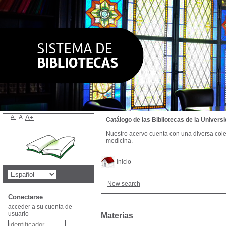
A-
A
A+
Catálogo de las Bibliotecas de la Univer
Nuestro acervo cuenta con una diversa colecc
medicina.
Inicio
New search
Conectarse
acceder a su cuenta de
usuario
Materias