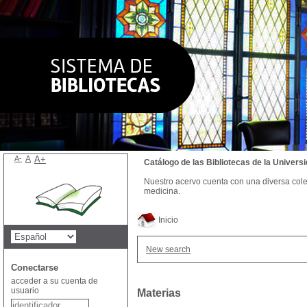
A-
A
A+
Catálogo de las Bibliotecas de la Univer
Nuestro acervo cuenta con una diversa colecc
medicina.
Inicio
New search
Conectarse
acceder a su cuenta de
usuario
Materias