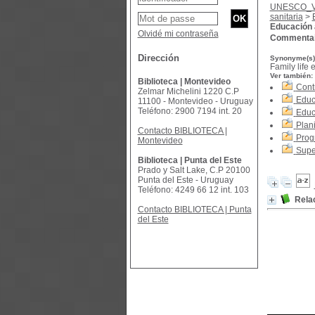
UNESCO_
sanitaria
>
Educación a
Olvidé mi contraseña
Commentai
Dirección
Synonyme(s)
Family life
Ver también:
Biblioteca | Montevideo
Contr
Zelmar Michelini 1220 C.P
Educ
11100 - Montevideo - Uruguay
Teléfono: 2900 7194 int. 20
Educ
Plani
Contacto BIBLIOTECA |
Prog
Montevideo
Supe
Biblioteca | Punta del Este
Prado y Salt Lake, C.P 20100
Punta del Este - Uruguay
Teléfono: 4249 66 12 int. 103
Rela
Contacto BIBLIOTECA | Punta
del Este