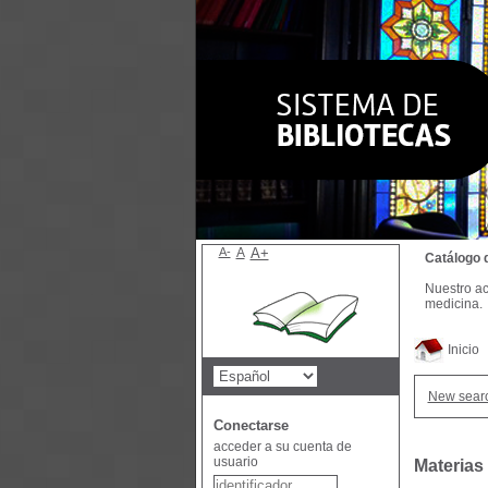
A-
A
A+
Catálogo 
Nuestro ac
medicina.
Inicio
New sear
Conectarse
acceder a su cuenta de
usuario
Materias