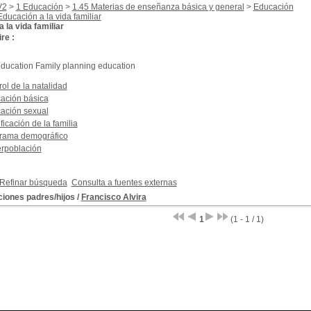
V2
>
1 Educación
>
1.45 Materias de enseñanza básica y general
>
Educación
Educación a la vida familiar
 la vida familiar
re :
 education Family planning education
ol de la natalidad
ación básica
ación sexual
ficación de la familia
rama demográfico
rpoblación
Refinar búsqueda
Consulta a fuentes externas
ciones padres/hijos
/
Francisco Alvira
1
(1 - 1 / 1)