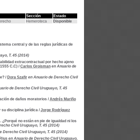
Sección
Estado
Derecho
Hemeroteca
Disponible
tema central y de las reglas jurídicas de
ayo, T. 45 (2014)
sabilidad extracontractual por hecho ajeno
.1555 C.C)
/
Carlos Groisman
en Anuario de
te?
/
Dora Szafir
en Anuario de Derecho Civil
ario de Derecho Civil Uruguayo, T. 45
zación de daños moratorios
/
Andrés Mariño
su disciplina jurídica
/
Jorge Rodríguez
 ¿Porqué no están en pie de igualdad ni los
echo Civil Uruguayo, T. 45 (2014)
e Derecho Civil Uruguayo, T. 45 (2014)
Rius
en Anuario de Derecho Civil Uruguayo,