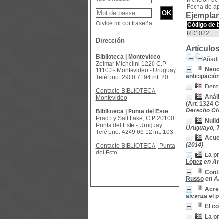
Mención de
Fecha de ap
Ejemplar
Olvidé mi contraseña
Código de 
RD1022
Dirección
Artículo
Biblioteca | Montevideo
Añadir
Zelmar Michelini 1220 C.P
Neoce
11100 - Montevideo - Uruguay
anticipació
Teléfono: 2900 7194 int. 20
Dere
Contacto BIBLIOTECA |
Análi
Montevideo
(Art. 1324 C
Derecho Civ
Biblioteca | Punta del Este
Prado y Salt Lake, C.P 20100
Nulid
Punta del Este - Uruguay
Uruguayo, T
Teléfono: 4249 66 12 int. 103
Acue
(2014)
Contacto BIBLIOTECA | Punta
del Este
La pr
López
en An
Contr
Russo
en A
Acree
alcanza el p
El co
La pr