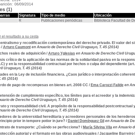
 fecha: 2014
arición: 06/09/2014
es (1)
barras
Signatura
Tipo de medio
Ubicación
R
Publicaciones periódicas
Biblioteca Facultad de 
s
 el resultado a su cesta
ntralismo y recodificación contemporánea del derecho privado. El valor del sis
n
/
Arturo Caumont
en Anuario de Derecho Civil Uruguayo, T. 45 (2014)
chos reales de adquisición
/
Arturo Yglesias
en Anuario de Derecho Civil Urugu
sis crítico de la aplicación de las normas de la solidaridad pasiva en la respon
.C) y en la responsabilidad contractual por hechos o culpa del dependiente (art
il Uruguayo, T. 45 (2014)
ades en la Ley de inclusión financiera. ¿Caos jurídico o interpretación coheren
. 45 (2014)
rdo de pago de recompesas en bienes art. 2008 CC
/
Ema Carozzi Failde
en Anu
etensión de cumplimiento específico, los límites para el acreedor y la indemni
uario de Derecho Civil Uruguayo, T. 45 (2014)
ato y responsabilidad civil. A propósito de la responsabilidad postcontractual y 
nuario de Derecho Civil Uruguayo, T. 45 (2014)
dores de la universidad hereditaria y acreedores personales de los herederos.
rincipio prior in tempore potior in jure?
/
Daniel Domínguez Gil
en Anuario de Der
ntrato de transporte: ¿Cuándo se perfecciona?
/
María Silvina Vila
en Anuario d
otección autorial y el formato en las obras audiovisuales
/
Jacqueline Barreiro 