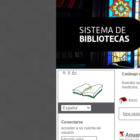
A-
A
A+
Catálogo 
Nuestro ac
medicina.
Inicio
New sear
Conectarse
acceder a su cuenta de
usuario
Anuar