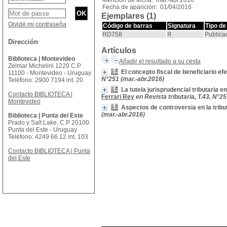
Mención de fecha: mar.-abr.2016
Fecha de aparición: 01/04/2016
Ejemplares (1)
Olvidé mi contraseña
Código de barras
Signatura
Tipo de
RD758
R
Publica
Dirección
Artículos
Biblioteca | Montevideo
Añadir el resultado a su cesta
Zelmar Michelini 1220 C.P
El concepto fiscal de beneficiario e
11100 - Montevideo - Uruguay
N°251 (mar.-abr.2016)
Teléfono: 2900 7194 int. 20
La tutela jurisprudencial tributaria
Contacto BIBLIOTECA |
Ferrari Rey
en Revista tributaria, T.43, N°2
Montevideo
Aspectos de controversia en la trib
(mar.-abr.2016)
Biblioteca | Punta del Este
Prado y Salt Lake, C.P 20100
Punta del Este - Uruguay
Teléfono: 4249 66 12 int. 103
Contacto BIBLIOTECA | Punta
del Este