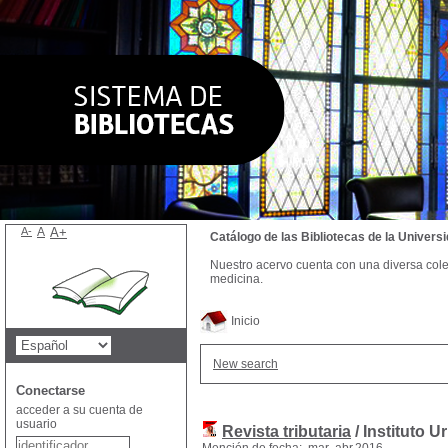
A-
A
A+
Catálogo de las Bibliotecas de la Univer
Nuestro acervo cuenta con una diversa colecc
medicina.
Inicio
New search
Conectarse
acceder a su cuenta de
usuario
Revista tributaria
/ Instituto 