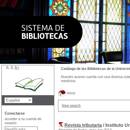
A-
A
A+
Catálogo de las Bibliotecas de la Univer
Nuestro acervo cuenta con una diversa colecc
medicina.
Inicio
New search
Conectarse
acceder a su cuenta de
usuario
Revista tributaria
/ Instituto 