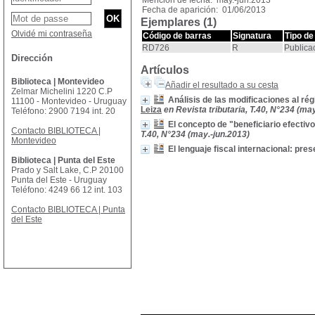
Mención de fecha: may.-jun.2013
Fecha de aparición: 01/06/2013
Ejemplares (1)
Olvidé mi contraseña
Código de barras
Signatura
Tipo de
RD726
R
Publica
Dirección
Artículos
Biblioteca | Montevideo
Añadir el resultado a su cesta
Zelmar Michelini 1220 C.P
Análisis de las modificaciones al rég
11100 - Montevideo - Uruguay
Leiza
en Revista tributaria, T.40, N°234 (ma
Teléfono: 2900 7194 int. 20
El concepto de "beneficiario efectiv
Contacto BIBLIOTECA |
T.40, N°234 (may.-jun.2013)
Montevideo
El lenguaje fiscal internacional: pres
Biblioteca | Punta del Este
Prado y Salt Lake, C.P 20100
Punta del Este - Uruguay
Teléfono: 4249 66 12 int. 103
Contacto BIBLIOTECA | Punta
del Este