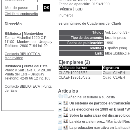
Mención de fecha: 1990
Fecha de aparición: 01/04/1990
Público
ISBD
Olvidé mi contraseña
[número]
es un número de
Cuadernos del Claeh
Dirección
Título :
Vol. 15, no. 53 
Biblioteca | Montevideo
Zelmar Michelini 1220 C.P
Tipo de documento:
texto impreso
11100 - Montevideo - Uruguay
Fecha de publicación:
1990
Teléfono: 2900 7194 int. 20
Idioma :
Español (
spa
)
Link:
https://biblio.
Contacto BIBLIOTECA |
Montevideo
Ejemplares (2)
Biblioteca | Punta del Este
Código de barras
Signatura
Prado y Salt Lake, C.P 20100
CLAEH199015/53
Cuad. CLAEH
Punta del Este - Uruguay
CLAEH199015/53.2
Cuad. CLAEH
Teléfono: 4249 66 12 int. 103
Contacto BIBLIOTECA | Punta
del Este
Artículos
Añadir el resultado a su cesta
Un sistema de partidos en transición
Las elecciones de 1989 en Brasil
/
W
Sobre la naturaleza del discurso bio
La vida era siempre...
/
María del Ros
La producción narrativa en la situaci