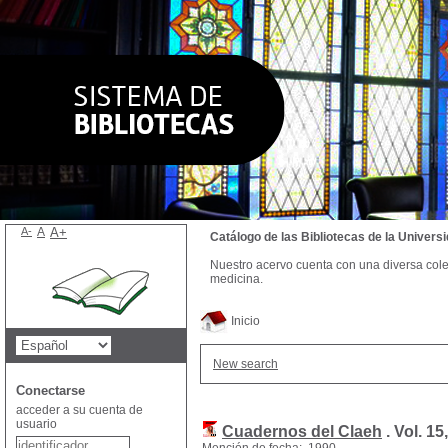
A-
A
A+
Catálogo de las Bibliotecas de la Univer
Nuestro acervo cuenta con una diversa colecc
medicina.
Inicio
New search
Conectarse
acceder a su cuenta de
usuario
Cuadernos del Claeh
.
Vol. 15